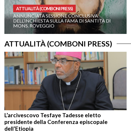
SS)
OMELIE ANNO A
 CONCLUSIVA
XIX DOMENICA DEL TEMPO
FAMA DI SANTITÀ DI
ANNO A: “COMANDAMI DI V
TE!”
ATTUALITÀ (COMBONI PRESS)
L’arcivescovo Tesfaye Tadesse eletto
presidente della Conferenza episcopale
dell’Etiopia