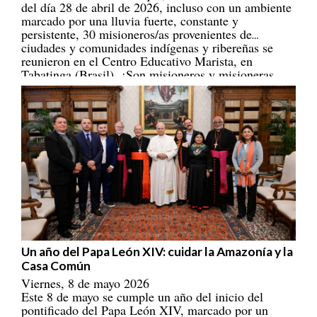
marcado por una lluvia fuerte, constante y
persistente, 30 misioneros/as provenientes de
ciudades y comunidades indígenas y ribereñas se
reunieron en el Centro Educativo Marista, en
Tabatinga (Brasil). ¡Son misioneros y misioneras
portadores/as de esperanza! [
REPAM
]
Un año del Papa León XIV: cuidar la Amazonía y la
Casa Común
Viernes, 8 de mayo 2026
Este 8 de mayo se cumple un año del inicio del
pontificado del Papa León XIV, marcado por un
llamado a construir una Iglesia con rostro