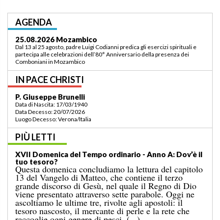
AGENDA
03.09.2026 Lomé/Togo
Padre Luigi Codianni e padre Elias Sindjalim partecipano dal 26 agosto al 3
settembre all’incontro della commissione ASCAF sulla riorganizzazione
della regione a Lomé/Togo
IN PACE CHRISTI
P. Bruno Bordonali
Data di Nascita: 01/07/1942
Data Decesso: 13/07/2026
Luogo Decesso: Verona /Italia
PIÙ LETTI
XIX Domenica del Tempo ordinario — Anno A:
“Comandami di venire verso di te!”
Il Vangelo di domenica scorsa ci raccontava il
miracolo della moltiplicazione dei pani per una
grande folla, in un luogo deserto, conclusosi con la
raccolta di dodici ceste colme di avanzi. A
quell’evento segue il noto episodio odierno, nel
quale Gesù cammina sul mare. [...]