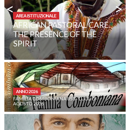
<
>
AREA ISTITUZIONALE
MISSIONE AD ARAUCA,
COLOMBIA – «FACCIAMO
DI LA ESMERALDA LA
TERRA DELLA VERGINE»
CURIA - (NOTIZIE-NEWS)
3 - LUGLIO-
INTENZIONE DI PREGHIERA D
COMBONIANA: AGOSTO 202