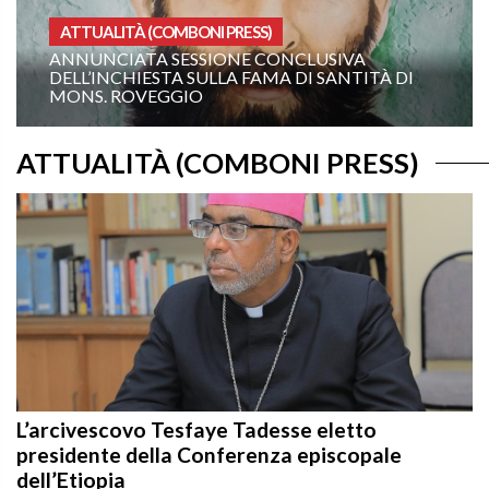
OMELIE ANNO A
IVA
XIX DOMENICA DEL TEMPO ORDINAR
ANTITÀ DI
ANNO A: “COMANDAMI DI VENIRE VE
TE!”
ATTUALITÀ (COMBONI PRESS)
L’arcivescovo Tesfaye Tadesse eletto
presidente della Conferenza episcopale
dell’Etiopia