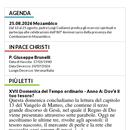
AGENDA
03.09.2026 Lomé/Togo
Padre Luigi Codianni e padre Elias Sindjalim partecipano dal 26 agosto al 3
settembre all’incontro della commissione ASCAF sulla riorganizzazione
della regione a Lomé/Togo
IN PACE CHRISTI
P. Bruno Bordonali
Data di Nascita: 01/07/1942
Data Decesso: 13/07/2026
Luogo Decesso: Verona /Italia
PIÙ LETTI
XIX Domenica del Tempo ordinario — Anno A:
“Comandami di venire verso di te!”
Il Vangelo di domenica scorsa ci raccontava il
miracolo della moltiplicazione dei pani per una
grande folla, in un luogo deserto, conclusosi con la
raccolta di dodici ceste colme di avanzi. A
quell’evento segue il noto episodio odierno, nel
quale Gesù cammina sul mare. [...]