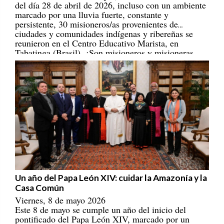
marcado por una lluvia fuerte, constante y
persistente, 30 misioneros/as provenientes de
ciudades y comunidades indígenas y ribereñas se
reunieron en el Centro Educativo Marista, en
Tabatinga (Brasil). ¡Son misioneros y misioneras
portadores/as de esperanza! [
REPAM
]
Un año del Papa León XIV: cuidar la Amazonía y la
Casa Común
Viernes, 8 de mayo 2026
Este 8 de mayo se cumple un año del inicio del
pontificado del Papa León XIV, marcado por un
llamado a construir una Iglesia con rostro