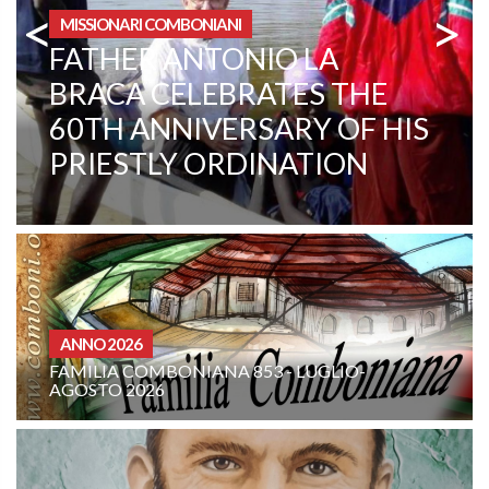
<
>
AREA ISTITUZIONALE
CENTRAL AFRICAN
REPUBLIC. A CHANGE IN
MENTALITY
CURIA - (NOTIZIE-NEWS)
IO-
INTENZIONE DI PREGHIERA DELLA FAM
COMBONIANA: AGOSTO 2026