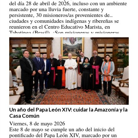
marcado por una lluvia fuerte, constante y
persistente, 30 misioneros/as provenientes de
ciudades y comunidades indígenas y ribereñas se
reunieron en el Centro Educativo Marista, en
Tabatinga (Brasil). ¡Son misioneros y misioneras
portadores/as de esperanza! [
REPAM
]
Un año del Papa León XIV: cuidar la Amazonía y la
Casa Común
Viernes, 8 de mayo 2026
Este 8 de mayo se cumple un año del inicio del
pontificado del Papa León XIV, marcado por un
llamado a construir una Iglesia con rostro