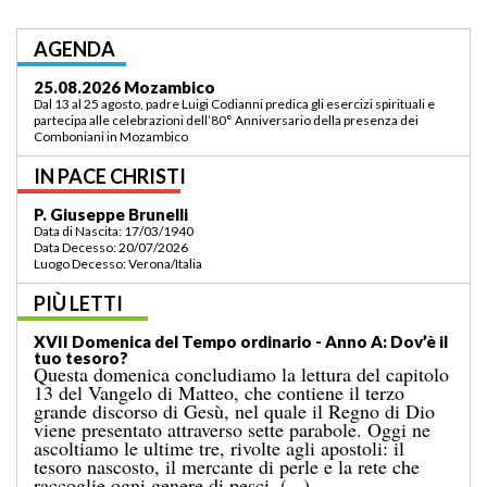
AGENDA
03.09.2026 Lomé/Togo
Padre Luigi Codianni e padre Elias Sindjalim partecipano dal 26 agosto al 3
settembre all’incontro della commissione ASCAF sulla riorganizzazione
della regione a Lomé/Togo
IN PACE CHRISTI
P. Bruno Bordonali
Data di Nascita: 01/07/1942
Data Decesso: 13/07/2026
Luogo Decesso: Verona /Italia
PIÙ LETTI
XIX Domenica del Tempo ordinario — Anno A:
“Comandami di venire verso di te!”
Il Vangelo di domenica scorsa ci raccontava il
miracolo della moltiplicazione dei pani per una
grande folla, in un luogo deserto, conclusosi con la
raccolta di dodici ceste colme di avanzi. A
quell’evento segue il noto episodio odierno, nel
quale Gesù cammina sul mare. [...]