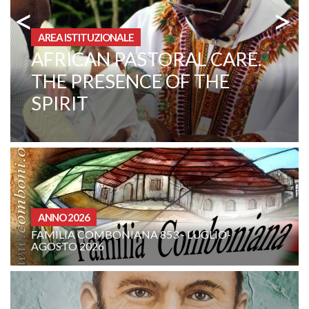
<
>
AREA ISTITUZIONALE
MISSIONE AD ARAUCA,
COLOMBIA – «FACCIAMO
DI LA ESMERALDA LA
TERRA DELLA VERGINE»
CURIA - (NOTIZIE-NEWS)
3 - LUGLIO-
INTENZIONE DI PREGHIERA D
COMBONIANA: AGOSTO 202