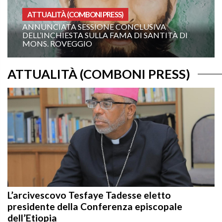
SS)
OMELIE ANNO A
 CONCLUSIVA
XIX DOMENICA DEL TEMPO
FAMA DI SANTITÀ DI
ANNO A: “COMANDAMI DI V
TE!”
ATTUALITÀ (COMBONI PRESS)
L’arcivescovo Tesfaye Tadesse eletto
presidente della Conferenza episcopale
dell’Etiopia