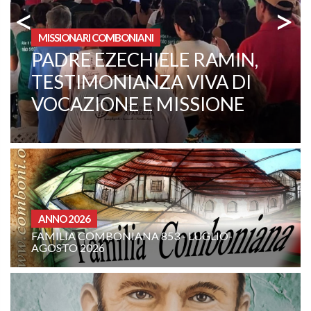
<
>
MISSIONARI COMBONIANI
FATHER ANTONIO LA
BRACA CELEBRATES THE
60TH ANNIVERSARY OF HIS
PRIESTLY ORDINATION
CURIA - (NOTIZIE-NE
NIANA 853 - LUGLIO-
INTENZIONE DI PR
COMBONIANA: AG