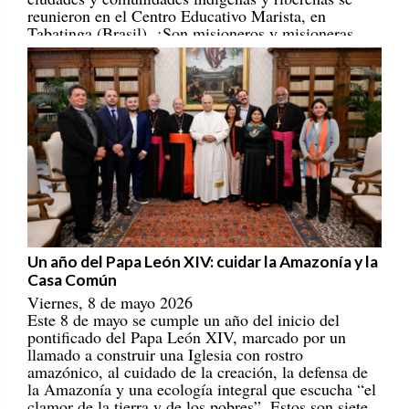
Tabatinga (Brasil). ¡Son misioneros y misioneras
portadores/as de esperanza! [
REPAM
]
Un año del Papa León XIV: cuidar la Amazonía y la
Casa Común
Viernes, 8 de mayo 2026
Este 8 de mayo se cumple un año del inicio del
pontificado del Papa León XIV, marcado por un
llamado a construir una Iglesia con rostro
amazónico, al cuidado de la creación, la defensa de
la Amazonía y una ecología integral que escucha “el
clamor de la tierra y de los pobres”. Estos son siete
ejes que han marcado su magisterio eclesial,