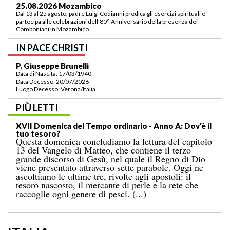
03.09.2026 Lomé/Togo
Padre Luigi Codianni e padre Elias Sindjalim partecipano dal 26 agosto al 3
settembre all’incontro della commissione ASCAF sulla riorganizzazione
della regione a Lomé/Togo
IN PACE CHRISTI
P. Bruno Bordonali
Data di Nascita: 01/07/1942
Data Decesso: 13/07/2026
Luogo Decesso: Verona /Italia
PIÙ LETTI
XIX Domenica del Tempo ordinario — Anno A:
“Comandami di venire verso di te!”
Il Vangelo di domenica scorsa ci raccontava il
miracolo della moltiplicazione dei pani per una
grande folla, in un luogo deserto, conclusosi con la
raccolta di dodici ceste colme di avanzi. A
quell’evento segue il noto episodio odierno, nel
quale Gesù cammina sul mare. [...]
ITALIA