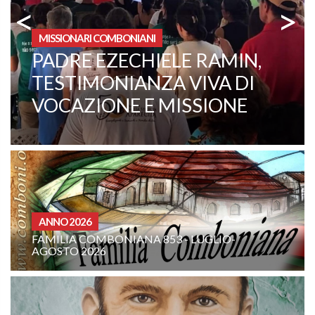
<
>
MISSIONARI COMBONIANI
FATHER ANTONIO LA
BRACA CELEBRATES THE
60TH ANNIVERSARY OF HIS
PRIESTLY ORDINATION
ANNO 2026
FAMILIA COMBONIANA 853 - LUGLIO-
AGOSTO 2026