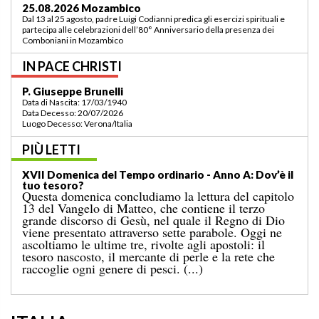
03.09.2026 Lomé/Togo
Padre Luigi Codianni e padre Elias Sindjalim partecipano dal 26 agosto al 3
settembre all’incontro della commissione ASCAF sulla riorganizzazione
della regione a Lomé/Togo
IN PACE CHRISTI
P. Bruno Bordonali
Data di Nascita: 01/07/1942
Data Decesso: 13/07/2026
Luogo Decesso: Verona /Italia
PIÙ LETTI
XIX Domenica del Tempo ordinario — Anno A:
“Comandami di venire verso di te!”
Il Vangelo di domenica scorsa ci raccontava il
miracolo della moltiplicazione dei pani per una
grande folla, in un luogo deserto, conclusosi con la
raccolta di dodici ceste colme di avanzi. A
quell’evento segue il noto episodio odierno, nel
quale Gesù cammina sul mare. [...]
ITALIA