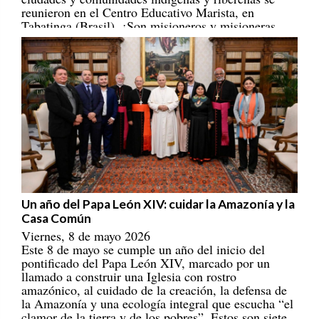
Tabatinga (Brasil). ¡Son misioneros y misioneras
portadores/as de esperanza! [
REPAM
]
Un año del Papa León XIV: cuidar la Amazonía y la
Casa Común
Viernes, 8 de mayo 2026
Este 8 de mayo se cumple un año del inicio del
pontificado del Papa León XIV, marcado por un
llamado a construir una Iglesia con rostro
amazónico, al cuidado de la creación, la defensa de
la Amazonía y una ecología integral que escucha “el
clamor de la tierra y de los pobres”. Estos son siete
ejes que han marcado su magisterio eclesial,