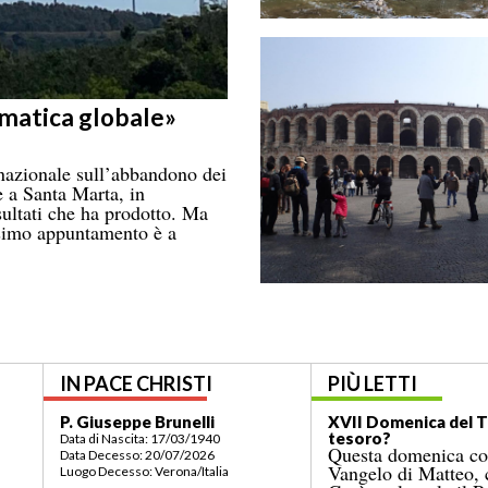
imatica globale»
rnazionale sull’abbandono dei
le a Santa Marta, in
sultati che ha prodotto. Ma
ossimo appuntamento è a
IN PACE CHRISTI
PIÙ LETTI
P. Giuseppe Brunelli
XVII Domenica del Te
tesoro?
Data di Nascita: 17/03/1940
Questa domenica con
Data Decesso: 20/07/2026
Vangelo di Matteo, c
Luogo Decesso: Verona/Italia