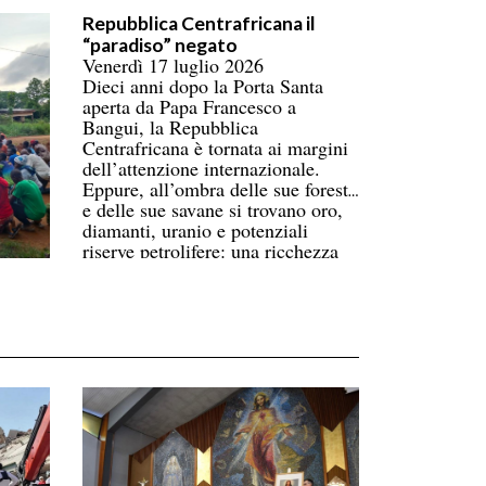
numero più alto di persone
Repubblica Centrafricana il
coinvolte, superando ormai l’Asia.
“paradiso” negato
Donne e bambini pagano il prezzo
Venerdì 17 luglio 2026
più alto. La carenza di
Dieci anni dopo la Porta Santa
infrastrutture nella catena del
aperta da Papa Francesco a
freddo fa perdere oltre un terzo
Bangui, la Repubblica
della produzione di frutta, verdura,
Centrafricana è tornata ai margini
pesce e latticini.
dell’attenzione internazionale.
Eppure, all’ombra delle sue foreste
e delle sue savane si trovano oro,
diamanti, uranio e potenziali
riserve petrolifere: una ricchezza
immensa che contrasta con la
povertà di gran parte della
popolazione.