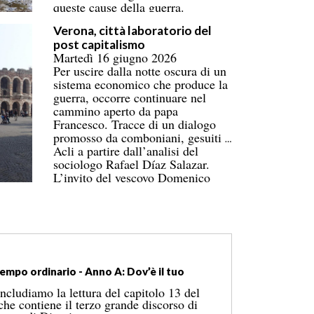
queste cause della guerra.
Verona, città laboratorio del
post capitalismo
Martedì 16 giugno 2026
Per uscire dalla notte oscura di un
sistema economico che produce la
guerra, occorre continuare nel
cammino aperto da papa
Francesco. Tracce di un dialogo
promosso da comboniani, gesuiti a
Acli a partire dall’analisi del
sociologo Rafael Díaz Salazar.
L’invito del vescovo Domenico
Pompili a seguire l’esempio di
Madeleine Delbrêl per mantenere
aperta la ferita del desiderio di un
cambiamento possibile.
mpo ordinario - Anno A: Dov’è il tuo
cludiamo la lettura del capitolo 13 del
he contiene il terzo grande discorso di