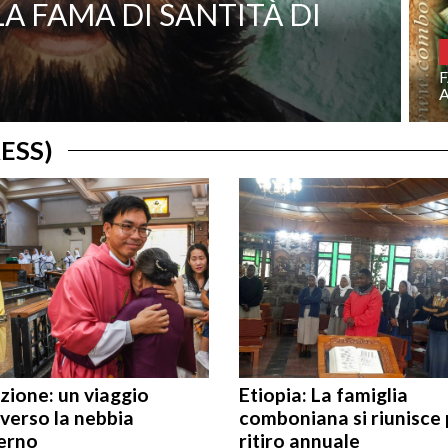
LA FAMA DI SANTITÀ DI
ESS)
zione: un viaggio
Etiopia: La famiglia
verso la nebbia
comboniana si riunisce p
verno
ritiro annuale