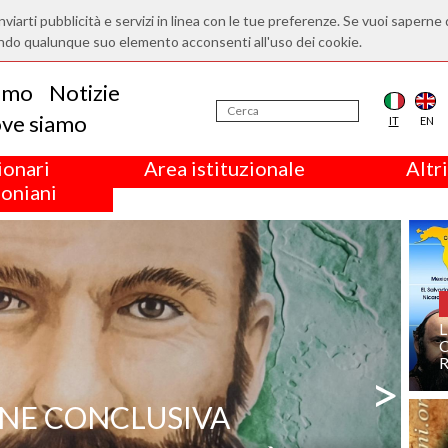
nviarti pubblicità e servizi in linea con le tue preferenze. Se vuoi saperne 
ndo qualunque suo elemento acconsenti all'uso dei cookie.
iamo
Notizie
ve siamo
IT
EN
ionari
Area istituzionale
Altri
oniani
L
R
>
NE CONCLUSIVA