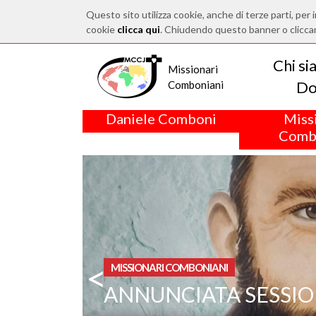
Questo sito utilizza cookie, anche di terze parti, per i
cookie
clicca qui
. Chiudendo questo banner o clicca
Chi s
Missionari
Do
Comboniani
Daniele Comboni
Miss
Comb
<
MISSIONARI COMBONIANI
ANNUNCIATA SESSIO