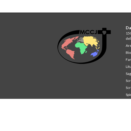
Da
150
del
Are
Bio
Fam
Lit
Sag
Scri
Scri
Spi
St
Co