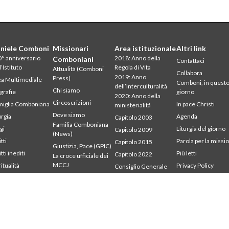
niele Comboni
Missionari
Area istituzionale
Altri link
° anniversario
2018: Anno della
Comboniani
Contattaci
l’Istituto
Regola di Vita
Attualità (Comboni
Collabora
2019: Anno
Press)
a Multimediale
Comboni, in quest
dell’Interculturalità
Chi siamo
grafie
giorno
2020: Anno della
Circoscrizioni
iglia Comboniana
In pace Christi
ministerialitá
Dove siamo
urgia
Agenda
Capitolo 2003
Familia Comboniana
gi
Liturgia del giorno
Capitolo 2009
(News)
tti
Parola per la missi
Capitolo 2015
Giustizia, Pace (GPIC)
tti inediti
Più letti
Capitolo 2022
La croce ufficiale dei
MCCJ
ritualità
Privacy Policy
Consiglio Generale
udium
Segretariato della
Libri e studi
Intercapitolare 2012
mbonianum
missione
Parola per la Missione
Intercapitolare 2018
Testimoni
Intercapitolare 2025
Segr. Economia
Segr. Formazione