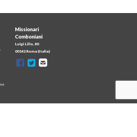
Missionari
Comboniani
Luigi Lilio, 80
o
00142 Roma (Italia)
one