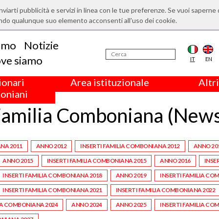
nviarti pubblicità e servizi in linea con le tue preferenze. Se vuoi saperne 
ndo qualunque suo elemento acconsenti all'uso dei cookie.
iamo
Notizie
ve siamo
IT
EN
ionari
Area istituzionale
Altri
oniani
amilia Comboniana (New
NA 2011
ANNO 2012
INSERTI FAMILIA COMBONIANA 2012
ANNO 20
ANNO 2015
INSERTI FAMILIA COMBONIANA 2015
ANNO 2016
INSE
INSERTI FAMILIA COMBONIANA 2018
ANNO 2019
INSERTI FAMILIA CO
INSERTI FAMILIA COMBONIANA 2021
INSERTI FAMILIA COMBONIANA 2022
IA COMBONIANA 2024
ANNO 2024
ANNO 2025
INSERTI FAMILIA CO