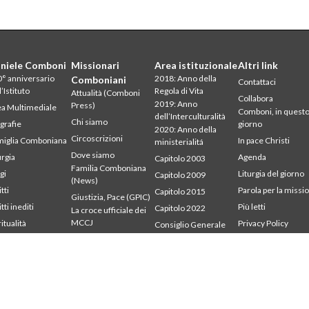
niele Comboni
Missionari
Area istituzionale
Altri link
° anniversario
2018: Anno della
Comboniani
Contattaci
l’Istituto
Regola di Vita
Attualità (Comboni
Collabora
2019: Anno
Press)
a Multimediale
Comboni, in quest
dell’Interculturalità
Chi siamo
grafie
giorno
2020: Anno della
Circoscrizioni
iglia Comboniana
In pace Christi
ministerialitá
Dove siamo
urgia
Agenda
Capitolo 2003
Familia Comboniana
gi
Liturgia del giorno
Capitolo 2009
(News)
tti
Parola per la missi
Capitolo 2015
Giustizia, Pace (GPIC)
tti inediti
Più letti
Capitolo 2022
La croce ufficiale dei
MCCJ
ritualità
Privacy Policy
Consiglio Generale
udium
Segretariato della
Libri e studi
Intercapitolare 2012
mbonianum
missione
Parola per la Missione
Intercapitolare 2018
Testimoni
Intercapitolare 2025
Segr. Economia
Segr. Formazione