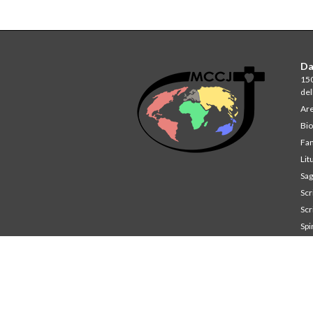
Da
150
del
Are
Bio
Fam
Lit
Sag
Scri
Scri
Spi
St
Co