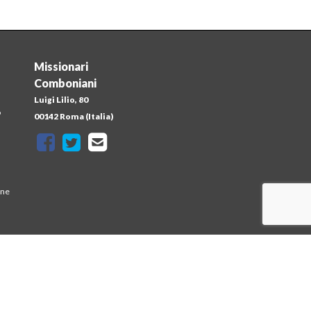
Missionari
Comboniani
Luigi Lilio, 80
o
00142 Roma (Italia)
one