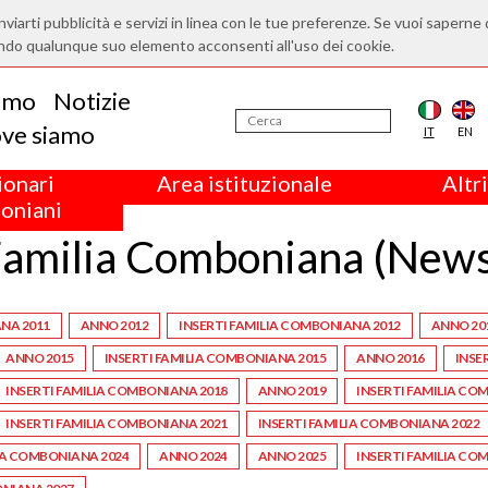
nviarti pubblicità e servizi in linea con le tue preferenze. Se vuoi saperne 
ndo qualunque suo elemento acconsenti all'uso dei cookie.
iamo
Notizie
ve siamo
IT
EN
ionari
Area istituzionale
Altri
oniani
amilia Comboniana (New
NA 2011
ANNO 2012
INSERTI FAMILIA COMBONIANA 2012
ANNO 20
ANNO 2015
INSERTI FAMILIA COMBONIANA 2015
ANNO 2016
INSE
INSERTI FAMILIA COMBONIANA 2018
ANNO 2019
INSERTI FAMILIA CO
INSERTI FAMILIA COMBONIANA 2021
INSERTI FAMILIA COMBONIANA 2022
IA COMBONIANA 2024
ANNO 2024
ANNO 2025
INSERTI FAMILIA CO