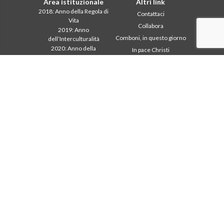
Area istituzionale
Altri link
2018: Anno della Regola di
Contattaci
Vita
Collabora
2019: Anno
Comboni, in questo giorno
dell’Interculturalità
2020: Anno della
In pace Christi
ministerialitá
Agenda
Capitolo 2003
Liturgia del giorno
Capitolo 2009
Parola per la missione
Capitolo 2015
Più letti
Capitolo 2022
Privacy Policy
Consiglio Generale
Segretariato della
missione
Intercapitolare 2012
Intercapitolare 2018
Intercapitolare 2025
Segr. Economia
Segr. Formazione
Segr. Missione
Tutela dei minori
Ufficio Comunicazioni