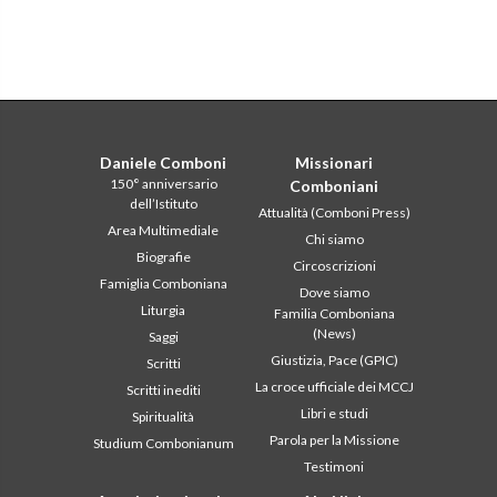
Daniele Comboni
Missionari
150° anniversario
Comboniani
dell’Istituto
Attualità (Comboni Press)
Area Multimediale
Chi siamo
Biografie
Circoscrizioni
Famiglia Comboniana
Dove siamo
Liturgia
Familia Comboniana
(News)
Saggi
Giustizia, Pace (GPIC)
Scritti
La croce ufficiale dei MCCJ
Scritti inediti
Libri e studi
Spiritualità
Parola per la Missione
Studium Combonianum
Testimoni