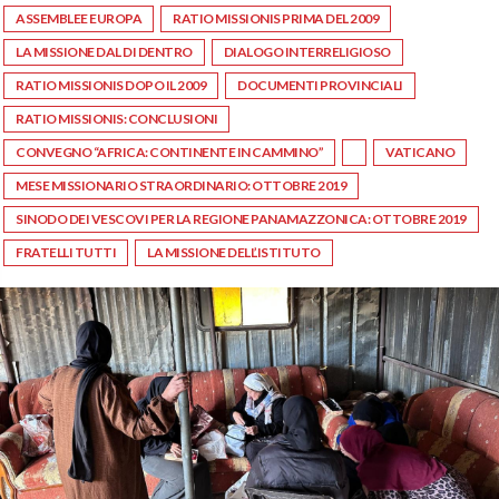
ASSEMBLEE EUROPA
RATIO MISSIONIS PRIMA DEL 2009
LA MISSIONE DAL DI DENTRO
DIALOGO INTERRELIGIOSO
RATIO MISSIONIS DOPO IL 2009
DOCUMENTI PROVINCIALI
RATIO MISSIONIS: CONCLUSIONI
CONVEGNO “AFRICA: CONTINENTE IN CAMMINO”
VATICANO
MESE MISSIONARIO STRAORDINARIO: OTTOBRE 2019
SINODO DEI VESCOVI PER LA REGIONE PANAMAZZONICA: OTTOBRE 2019
FRATELLI TUTTI
LA MISSIONE DELL’ISTITUTO