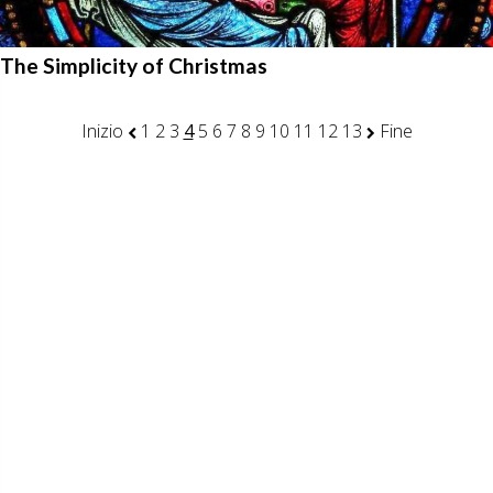
The Simplicity of Christmas
Inizio
1
2
3
4
5
6
7
8
9
10
11
12
13
Fine