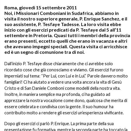
Roma, giovedì 15 settembre 2011
Noi, i Missionari Comboniani in Sudafrica, abbiamo in
visita il nostro superiore generale, P. Enrique Sanchez, e il
suo assistente, P. Tesfaye Tadesse. La loro visita ebbe
inizio con gli esercizi predicati da P. Tesfaye dal 5 all’11
settembre in Pretoria. Quasi tutti i membri della provincia
erano presenti, eccetto quelli che erano in vacanza e altri
che avevano impegni speciali. Questa visita ci arricchisce
ed è un segno di comunione tra di noi.
Dall’inizio P. Tesfaye disse chiaramente che ci avrebbe solo
ricordato cose che già conosciamo e viviamo. Gli esercizi furono
imperniati sul tema: “Per Lui, con Lui e in Lui.” Parole davvero molto
famigliari! Ci ha aiutato a vedere una volta ancora la vita di Gesù
Cristo e di San Daniele Comboni come modelli della nostra vita.
Inoltre, in maniera semplice ma profonda, ci ha guidato ad
apprezzare la nostra vocazione come dono, qualcosa che merita di
essere celebrata e condivisa con la gente. Il suo humour ha
contribuito molto a rendere gli esercizi un’esperienza vivificante.
Dopo gli esercizi ci parlò P. Enrique. La prima parte della sua
presentazione fu formativa, mentre la seconda parte ha toccato la