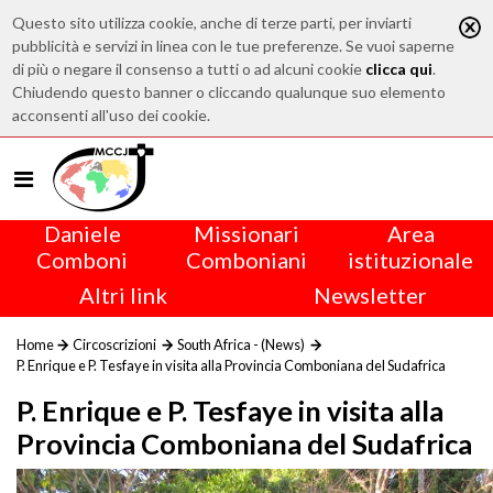
Questo sito utilizza cookie, anche di terze parti, per inviarti
pubblicità e servizi in linea con le tue preferenze. Se vuoi saperne
di più o negare il consenso a tutti o ad alcuni cookie
clicca qui
.
Chiudendo questo banner o cliccando qualunque suo elemento
acconsenti all'uso dei cookie.
Daniele
Missionari
Area
Comboni
Comboniani
istituzionale
Altri link
Newsletter
Home
Circoscrizioni
South Africa - (News)
P. Enrique e P. Tesfaye in visita alla Provincia Comboniana del Sudafrica
P. Enrique e P. Tesfaye in visita alla
Provincia Comboniana del Sudafrica