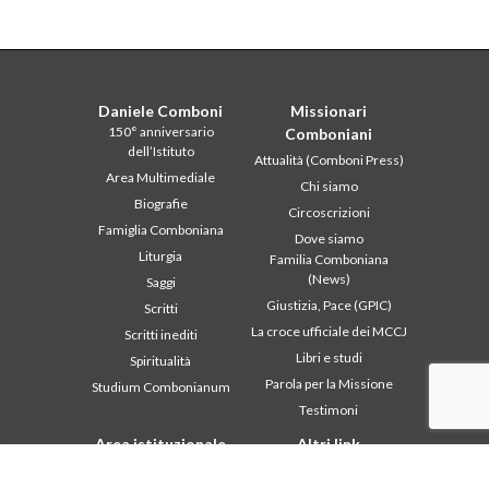
Daniele Comboni
Missionari
150° anniversario
Comboniani
dell’Istituto
Attualità (Comboni Press)
Area Multimediale
Chi siamo
Biografie
Circoscrizioni
Famiglia Comboniana
Dove siamo
Liturgia
Familia Comboniana
(News)
Saggi
Giustizia, Pace (GPIC)
Scritti
La croce ufficiale dei MCCJ
Scritti inediti
Libri e studi
Spiritualità
Parola per la Missione
Studium Combonianum
Testimoni
Area istituzionale
Altri link
2018: Anno della Regola di
Contattaci
Vita