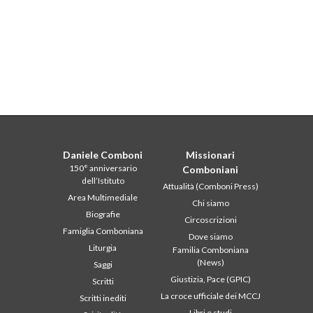
Daniele Comboni
Missionari
150° anniversario
Comboniani
dell’Istituto
Attualità (Comboni Press)
Area Multimediale
Chi siamo
Biografie
Circoscrizioni
Famiglia Comboniana
Dove siamo
Liturgia
Familia Comboniana
(News)
Saggi
Giustizia, Pace (GPIC)
Scritti
La croce ufficiale dei MCCJ
Scritti inediti
Libri e studi