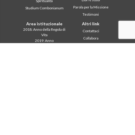
Spiritualità
Parola per la Missione
Studium Combonianum
Testimoni
Area istituzionale
Altri link
2018: Anno della Regola di
Contattaci
Vita
Collabora
2019: Anno
Comboni, in questo giorno
dell’Interculturalità
2020: Anno della
In pace Christi
ministerialitá
Agenda
Capitolo 2003
Liturgia del giorno
Capitolo 2009
Parola per la missione
Capitolo 2015
Più letti
Capitolo 2022
Privacy Policy
Consiglio Generale
Segretariato della
missione
Intercapitolare 2012
Intercapitolare 2018
Intercapitolare 2025
Segr. Economia
Segr. Formazione