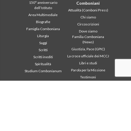
150° anniversario
Comboniani
dell’Istituto
Attualità (Comboni Press)
Area Multimediale
Chi siamo
Biografie
Circoscrizioni
Famiglia Comboniana
Dove siamo
Liturgia
Familia Comboniana
(News)
Saggi
Giustizia, Pace (GPIC)
Scritti
La croce ufficiale dei MCCJ
Scritti inediti
Libri e studi
Spiritualità
Parola per la Missione
Studium Combonianum
Testimoni
Area istituzionale
Altri link
2018: Anno della Regola di
Contattaci
Vita
Collabora
2019: Anno
Comboni, in questo giorno
dell’Interculturalità
2020: Anno della
In pace Christi
ministerialitá
Agenda
Capitolo 2003
Liturgia del giorno