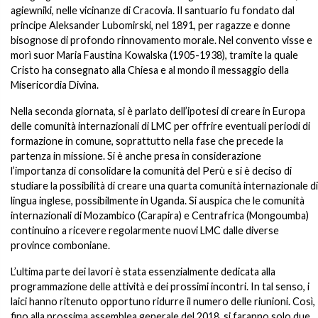
agiewniki, nelle vicinanze di Cracovia. Il santuario fu fondato dal
principe Aleksander Lubomirski, nel 1891, per ragazze e donne
bisognose di profondo rinnovamento morale. Nel convento visse e
morì suor Maria Faustina Kowalska (1905-1938), tramite la quale
Cristo ha consegnato alla Chiesa e al mondo il messaggio della
Misericordia Divina.
Nella seconda giornata, si è parlato dell’ipotesi di creare in Europa
delle comunità internazionali di LMC per offrire eventuali periodi di
formazione in comune, soprattutto nella fase che precede la
partenza in missione. Si è anche presa in considerazione
l’importanza di consolidare la comunità del Perù e si è deciso di
studiare la possibilità di creare una quarta comunità internazionale di
lingua inglese, possibilmente in Uganda. Si auspica che le comunità
internazionali di Mozambico (Carapira) e Centrafrica (Mongoumba)
continuino a ricevere regolarmente nuovi LMC dalle diverse
province comboniane.
L’ultima parte dei lavori è stata essenzialmente dedicata alla
programmazione delle attività e dei prossimi incontri. In tal senso, i
laici hanno ritenuto opportuno ridurre il numero delle riunioni. Così,
fino alla prossima assemblea generale del 2018, si faranno solo due