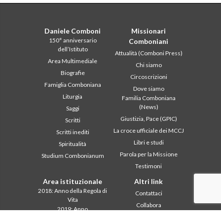
Daniele Comboni
Missionari
150° anniversario
Comboniani
dell’Istituto
Attualità (Comboni Press)
Area Multimediale
Chi siamo
Biografie
Circoscrizioni
Famiglia Comboniana
Dove siamo
Liturgia
Familia Comboniana
(News)
Saggi
Giustizia, Pace (GPIC)
Scritti
La croce ufficiale dei MCCJ
Scritti inediti
Libri e studi
Spiritualità
Parola per la Missione
Studium Combonianum
Testimoni
Area istituzionale
Altri link
2018: Anno della Regola di
Contattaci
Vita
Collabora
2019: Anno
Comboni, in questo giorno
dell’Interculturalità