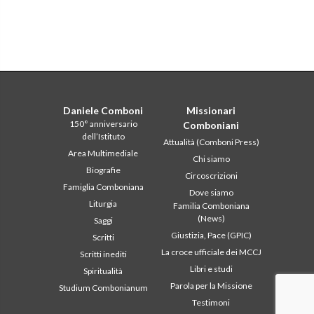
Daniele Comboni
Missionari
150° anniversario
Comboniani
dell’Istituto
Attualità (Comboni Press)
Area Multimediale
Chi siamo
Biografie
Circoscrizioni
Famiglia Comboniana
Dove siamo
Liturgia
Familia Comboniana
(News)
Saggi
Giustizia, Pace (GPIC)
Scritti
La croce ufficiale dei MCCJ
Scritti inediti
Libri e studi
Spiritualità
Parola per la Missione
Studium Combonianum
Testimoni