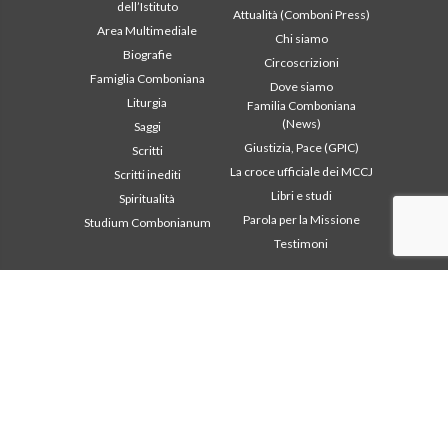
dell’Istituto
Attualità (Comboni Press)
Area Multimediale
Chi siamo
Biografie
Circoscrizioni
Famiglia Comboniana
Dove siamo
Liturgia
Familia Comboniana
(News)
Saggi
Giustizia, Pace (GPIC)
Scritti
La croce ufficiale dei MCCJ
Scritti inediti
Libri e studi
Spiritualità
Parola per la Missione
Studium Combonianum
Testimoni
Area istituzionale
Altri link
2018: Anno della Regola di
Contattaci
Vita
Collabora
2019: Anno
Comboni, in questo giorno
dell’Interculturalità
2020: Anno della
In pace Christi
ministerialitá
Agenda
Capitolo 2003
Liturgia del giorno
Capitolo 2009
Parola per la missione