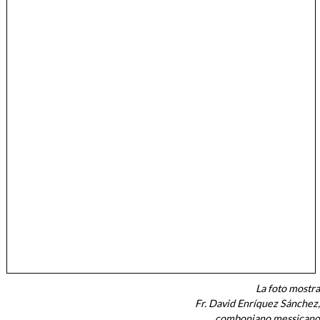
La foto mostra
Fr. David Enr
í
quez Sánchez,
comboniano messicano