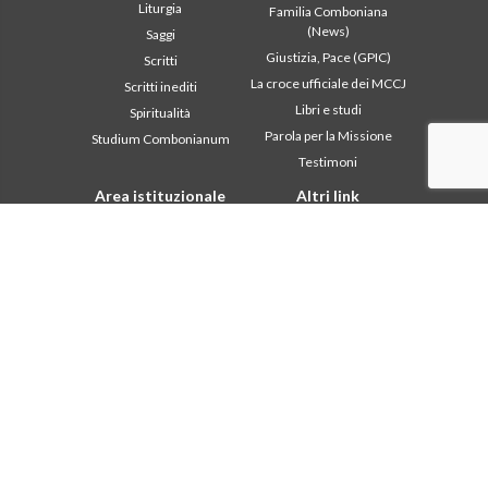
Liturgia
Familia Comboniana
(News)
Saggi
Giustizia, Pace (GPIC)
Scritti
La croce ufficiale dei MCCJ
Scritti inediti
Libri e studi
Spiritualità
Parola per la Missione
Studium Combonianum
Testimoni
Area istituzionale
Altri link
2018: Anno della Regola di
Contattaci
Vita
Collabora
2019: Anno
Comboni, in questo giorno
dell’Interculturalità
2020: Anno della
In pace Christi
ministerialitá
Agenda
Capitolo 2003
Liturgia del giorno
Capitolo 2009
Parola per la missione
Capitolo 2015
Più letti
Capitolo 2022
Privacy Policy
Consiglio Generale
Segretariato della
missione
Intercapitolare 2012