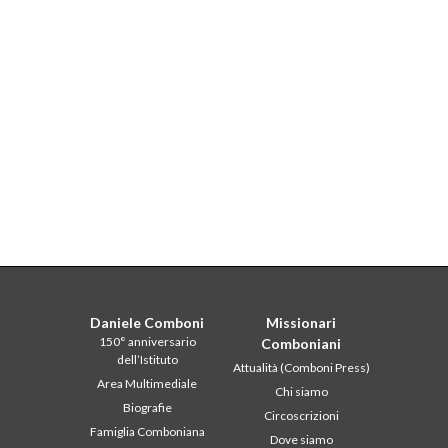
Daniele Comboni
Missionari
150° anniversario
Comboniani
dell’Istituto
Attualità (Comboni Press)
Area Multimediale
Chi siamo
Biografie
Circoscrizioni
Famiglia Comboniana
Dove siamo