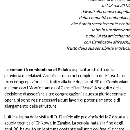
in MZ dal 2012,
davanti alla nuova cappella
della comunità comboniana,
che è stata recentemente eretta
sotto la sua direzione
e che lui sta arricchendo
con significativi affreschi,
frutto della sua sensibilità artistica.
La comunità comboniana di Balaka
ospita il postulato della
provincia del Malawi-Zambia, situato nel complesso del Filosofato
Intercongregazionale istituito alla fine degli anni ’80 dai Comboniani
insieme con i Monfortani e coi Carmelitani Scalzi. A seguito della
decisione di associare altre congregazioni a questa pluridecennale
opera, si sono resi necessari alcuni lavori di potenziamento e di
allargamento delle strutture.
L’ultima tappa della visita di Fr. Daniele alle provincia del MZ è stata la
scuola tecnica di Chikowa, in Zambia. La scuola, nata alla fine degli
anni ’80, ha avuto un lento ma costante sviluppo col fine di avviare