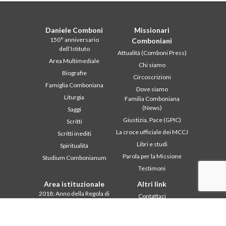
Daniele Comboni
Missionari
150° anniversario
Comboniani
dell’Istituto
Attualità (Comboni Press)
Area Multimediale
Chi siamo
Biografie
Circoscrizioni
Famiglia Comboniana
Dove siamo
Liturgia
Familia Comboniana
(News)
Saggi
Giustizia, Pace (GPIC)
Scritti
La croce ufficiale dei MCCJ
Scritti inediti
Libri e studi
Spiritualità
Parola per la Missione
Studium Combonianum
Testimoni
Area istituzionale
Altri link
2018: Anno della Regola di
Contattaci
Vita
Collabora
2019: Anno
Comboni, in questo giorno
dell’Interculturalità