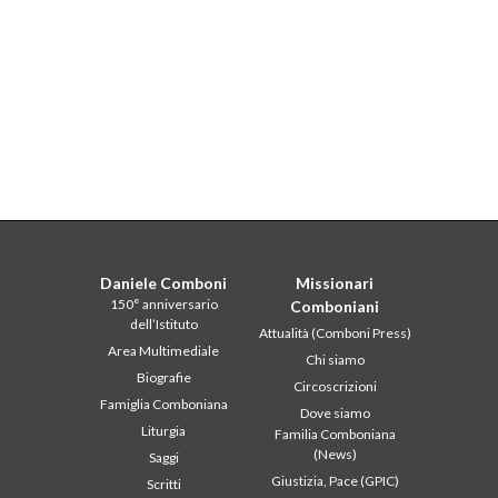
Daniele Comboni
Missionari
150° anniversario
Comboniani
dell’Istituto
Attualità (Comboni Press)
Area Multimediale
Chi siamo
Biografie
Circoscrizioni
Famiglia Comboniana
Dove siamo
Liturgia
Familia Comboniana
(News)
Saggi
Giustizia, Pace (GPIC)
Scritti