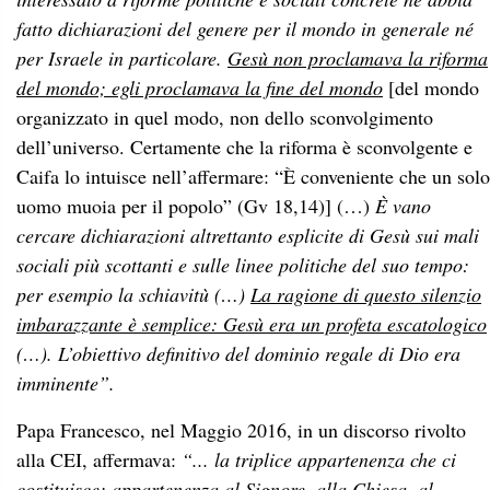
fatto dichiarazioni del genere per il mondo in generale né
per Israele in particolare.
Gesù non proclamava la riforma
del mondo; egli proclamava la fine del mondo
[del mondo
organizzato in quel modo, non dello sconvolgimento
dell’universo. Certamente che la riforma è sconvolgente e
Caifa lo intuisce nell’affermare: “È conveniente che un solo
uomo muoia per il popolo” (Gv 18,14)] (…)
È vano
cercare dichiarazioni altrettanto esplicite di Gesù sui mali
sociali più scottanti e sulle linee politiche del suo tempo:
per esempio la schiavitù (…)
La ragione di questo silenzio
imbarazzante è semplice: Gesù era un profeta escatologico
(…). L’obiettivo definitivo del dominio regale di Dio era
imminente”.
Papa Francesco, nel Maggio 2016, in un discorso rivolto
alla CEI, affermava:
“... la triplice appartenenza che ci
costituisce: appartenenza al Signore, alla Chiesa, al