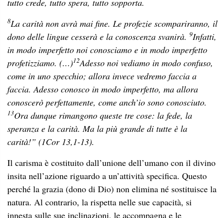
tutto crede, tutto spera, tutto sopporta.
8
La carità non avrà mai fine. Le profezie scompariranno, il
9
dono delle lingue cesserà e la conoscenza svanirà.
Infatti,
in modo imperfetto noi conosciamo e in modo imperfetto
12
profetizziamo. (…)
Adesso noi vediamo in modo confuso,
come in uno specchio; allora invece vedremo faccia a
faccia. Adesso conosco in modo imperfetto, ma allora
conoscerò perfettamente, come anch’io sono conosciuto.
13
Ora dunque rimangono queste tre cose: la fede, la
speranza e la carità. Ma la più grande di tutte è la
carità!” (1Cor 13,1-13).
Il carisma è costituito dall’unione dell’umano con il divino
insita nell’azione riguardo a un’attività specifica. Questo
perché la grazia (dono di Dio) non elimina né sostituisce la
natura. Al contrario, la rispetta nelle sue capacità, si
innesta sulle sue inclinazioni, le accompagna e le