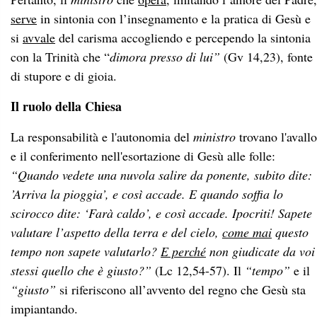
serve
in sintonia con l’insegnamento e la pratica di Gesù e
si
avvale
del carisma accogliendo e percependo la sintonia
con la Trinità che “
dimora presso di lui”
(Gv 14,23), fonte
di stupore e di gioia.
Il ruolo della Chiesa
La responsabilità e l'autonomia del
ministro
trovano l'avallo
e il conferimento nell'esortazione di Gesù alle folle:
“Quando vedete una nuvola salire da ponente, subito dite:
’Arriva la pioggia’, e così accade. E quando soffia lo
scirocco dite: ‘Farà caldo’, e così accade. Ipocriti! Sapete
valutare l’aspetto della terra e del cielo,
come mai
questo
tempo non sapete valutarlo?
E perché
non giudicate da voi
stessi quello che è giusto?”
(Lc 12,54-57). Il
“tempo”
e il
“giusto”
si riferiscono all’avvento del regno che Gesù sta
impiantando.