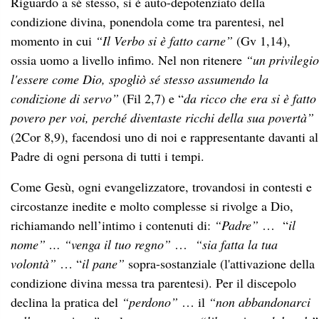
Riguardo a sé stesso, si è auto-depotenziato della
condizione divina, ponendola come tra parentesi, nel
momento in cui
“Il Verbo si è fatto carne”
(Gv 1,14),
ossia uomo a livello infimo. Nel non ritenere
“un privilegio
l'essere come Dio, spogliò sé stesso assumendo la
condizione di servo”
(Fil 2,7) e “
da ricco che era si è fatto
povero per voi, perché diventaste ricchi della sua povertà”
(2Cor 8,9), facendosi uno di noi e rappresentante davanti al
Padre di ogni persona di tutti i tempi.
Come Gesù, ogni evangelizzatore, trovandosi in contesti e
circostanze inedite e molto complesse si rivolge a Dio,
richiamando nell’intimo i contenuti di:
“Padre”
… “
il
nome” … “venga il tuo regno”
…
“sia fatta la tua
volontà”
… “
il pane”
sopra-sostanziale (l'attivazione della
condizione divina messa tra parentesi). Per il discepolo
declina la pratica del
“perdono”
… il
“non abbandonarci