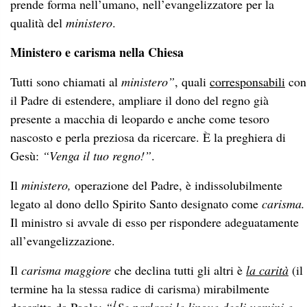
prende forma nell’umano, nell’evangelizzatore per la
qualità del
ministero
.
Ministero e carisma nella Chiesa
Tutti sono chiamati al
ministero”
,
quali
corresponsabili
con
il Padre di estendere, ampliare il dono del regno già
presente a macchia di leopardo e anche come tesoro
nascosto e perla preziosa da ricercare. È la preghiera di
Gesù:
“Venga il tuo regno!”
.
Il
ministero,
operazione del Padre, è indissolubilmente
legato al dono dello Spirito Santo designato come
carisma.
Il ministro si avvale di esso per rispondere adeguatamente
all’evangelizzazione.
Il
carisma maggiore
che declina tutti gli altri è
la carità
(il
termine ha la stessa radice di carisma) mirabilmente
1
descritta da Paolo:
“
Se parlassi le lingue degli uomini e