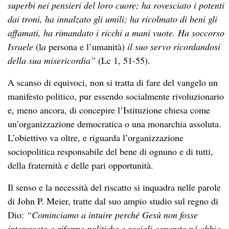
superbi nei pensieri del loro cuore; ha rovesciato i potenti
dai troni, ha innalzato gli umili; ha ricolmato di beni gli
affamati, ha rimandato i ricchi a mani vuote. Ha soccorso
Israele
(l
a
persona e l’umanità)
il suo servo ricordandosi
della sua misericordia”
(Lc 1, 51-55).
A scanso di equivoci, non si tratta di fare del vangelo un
manifesto politico, pur essendo socialmente rivoluzionario
e, meno ancora, di concepire l’Istituzione chiesa come
un’organizzazione democratica o una monarchia assoluta.
L’obiettivo va oltre, e riguarda l’organizzazione
sociopolitica responsabile del bene di ognuno e di tutti,
della fraternità e delle pari opportunità.
Il senso e la necessità del riscatto si inquadra nelle parole
di John P. Meier, tratte dal suo ampio studio sul regno di
Dio:
“Cominciamo a intuire perché Gesù non fosse
interessato a riforme politiche e sociali concrete né abbia