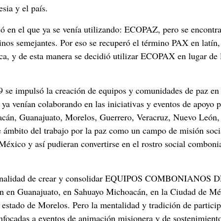
sia y el país.
só en el que ya se venía utilizando: ECOPAZ, pero se encontr
minos semejantes. Por eso se recuperó el término PAX en latín
ica, y de esta manera se decidió utilizar ECOPAX en lugar de 
19 se impulsó la creación de equipos y comunidades de paz en 
a venían colaborando en las iniciativas y eventos de apoyo p
oacán, Guanajuato, Morelos, Guerrero, Veracruz, Nuevo León,
e ámbito del trabajo por la paz como un campo de misión soci
éxico y así pudieran convertirse en el rostro social comboni
sta finalidad de crear y consolidar EQUIPOS COMBONIANOS 
cón en Guanajuato, en Sahuayo Michoacán, en la Ciudad de Mé
estado de Morelos. Pero la mentalidad y tradición de partici
nfocadas a eventos de animación misionera y de sostenimient