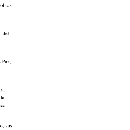
 obras
r del
 Paz,
ara
ada
ica
o, sus