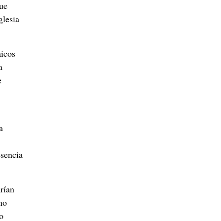
que
glesia
aicos
a
e
a
encia
rían
no
o