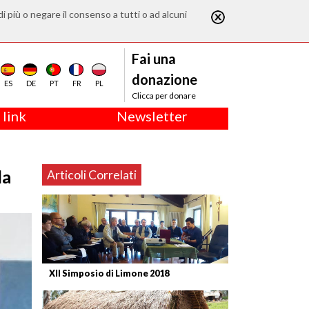
di più o negare il consenso a tutti o ad alcuni
Fai una
donazione
ES
DE
PT
FR
PL
Clicca per donare
 link
Newsletter
la
Articoli Correlati
XII Simposio di Limone 2018