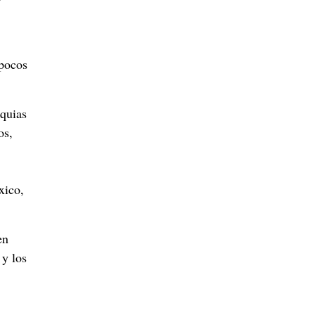
 pocos
oquias
os,
xico,
en
y los