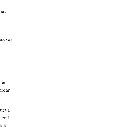
más
ocesos
) en
ordar
nueva
 en la
idió