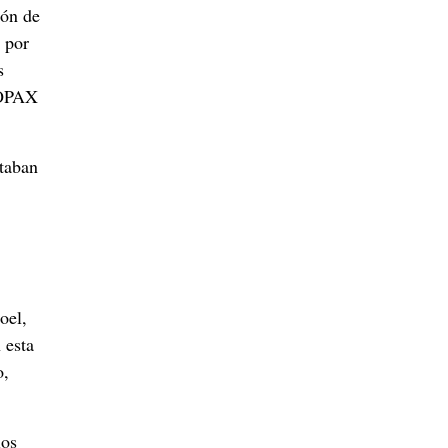
ión de
 por
s
COPAX
staban
oel,
esta
o,
los