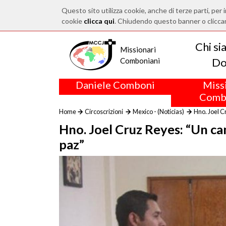
Questo sito utilizza cookie, anche di terze parti, per i
cookie
clicca qui
. Chiudendo questo banner o clicca
Chi s
Missionari
Do
Comboniani
Daniele Comboni
Miss
Comb
Home
Circoscrizioni
Mexico - (Noticias)
Hno. Joel C
Hno. Joel Cruz Reyes: “Un ca
paz”