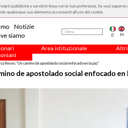
nviarti pubblicità e servizi in linea con le tue preferenze. Se vuoi saperne 
ndo qualunque suo elemento acconsenti all'uso dei cookie.
iamo
Notizie
ve siamo
IT
EN
ionari
Area istituzionale
Altri
oniani
ruz Reyes: “Un camino de apostolado social enfocado en la paz”
mino de apostolado social enfocado en 