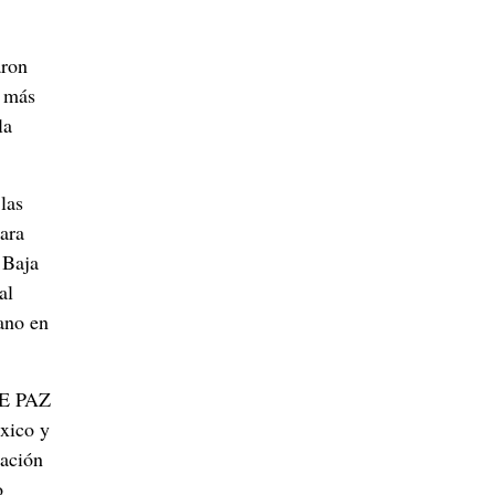
aron
, más
la
las
ara
 Baja
al
ano en
DE PAZ
xico y
pación
o