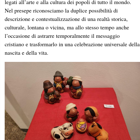
legati all’arte e alla cultura dei popoli di tutto il mondo.
Nel presepe riconosciamo la duplice possibilità di
descrizione e contestualizzazione di una realtà storica,
culturale, lontana o vicina, ma allo stesso tempo anche
l’occasione di astrarre temporalmente il messaggio
cristiano e trasformarlo in una celebrazione universale della
nascita e della vita.
Nel periodo di esposizione non potevano mancare gli
appuntamenti dedicati ai laboratori.
sabato 2 dicembre
Si inizia
alle ore 15.30 con
Drum
un’esperienza unica, rivolta ad ogni fascia di età:
Circle
curato dalla facilitatrice musicale Greta Aliprandi.