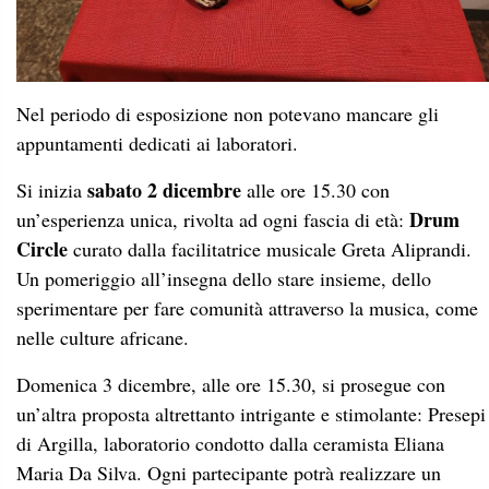
Un pomeriggio all’insegna dello stare insieme, dello
sperimentare per fare comunità attraverso la musica, come
nelle culture africane.
Domenica 3 dicembre, alle ore 15.30, si prosegue con
un’altra proposta altrettanto intrigante e stimolante: Presepi
di Argilla, laboratorio condotto dalla ceramista Eliana
Maria Da Silva. Ogni partecipante potrà realizzare un
personale presepe in argilla guidato dell’esperienza di
Eliana. Questa attività proposta è consigliata a partire dai
sabato 16 dicembre
10 anni. Il terzo appuntamento,
, alle
ore 15.30, è dedicato all’arte del Batik, antica tecnica di
Batik di
colorazione del tessuto tramite cera calda. Il
Natale
è un laboratorio curato dal personale del Museo
africano e consigliato a partire dai 10 anni.
Tutti i laboratori sono su prenotazione entro le 48 ore
precedenti l’evento. Ogni laboratorio verrà realizzato solo