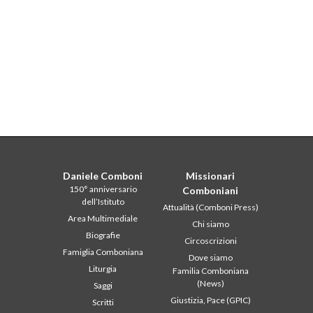
Daniele Comboni
Missionari
150° anniversario
Comboniani
dell’Istituto
Attualità (Comboni Press)
Area Multimediale
Chi siamo
Biografie
Circoscrizioni
Famiglia Comboniana
Dove siamo
Liturgia
Familia Comboniana
(News)
Saggi
Giustizia, Pace (GPIC)
Scritti