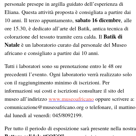
con il raggiungimento minimo di iscrizioni. Per
informazioni sui costi e iscrizioni consultare il sito del
museo all’indirizzo
www.museoafricano
oppure scrivere a:
comunicazione@museoafricano.org o telefonare, il mattino
dal lunedì al venerdì: 045/8092199.
Per tutto il periodo di esposizione sarà presente nella nostra
Bottega solidale “SOKO”
uno spazio interamente
dedicato all’artigianato proveniente dalle missioni nel
mondo e articoli natalizi. Ingresso libero per il mercatino.
Orari d’apertura
Dal martedì al venerdì: 8.30-14.30 (ultimo ingresso ore 14)
Sabato e domenica solamente il 1° e il 3° fine settimana del
mese con orario 15.00-18.00.