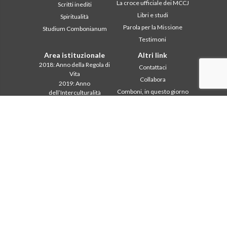
La croce ufficiale dei MCCJ
Scritti inediti
Libri e studi
Spiritualità
Parola per la Missione
Studium Combonianum
Testimoni
Area istituzionale
Altri link
2018: Anno della Regola di
Contattaci
Vita
Collabora
2019: Anno
Comboni, in questo giorno
dell’Interculturalità
2020: Anno della
In pace Christi
ministerialitá
Agenda
Capitolo 2003
Liturgia del giorno
Capitolo 2009
Parola per la missione
Capitolo 2015
Più letti
Capitolo 2022
Privacy Policy
Consiglio Generale
Segretariato della
missione
Intercapitolare 2012
Intercapitolare 2018
Intercapitolare 2025
Segr. Economia