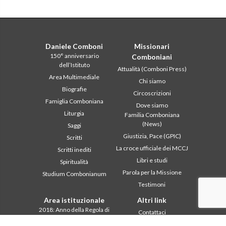
Daniele Comboni
Missionari
150° anniversario
Comboniani
dell’Istituto
Attualità (Comboni Press)
Area Multimediale
Chi siamo
Biografie
Circoscrizioni
Famiglia Comboniana
Dove siamo
Liturgia
Familia Comboniana
(News)
Saggi
Giustizia, Pace (GPIC)
Scritti
La croce ufficiale dei MCCJ
Scritti inediti
Libri e studi
Spiritualità
Parola per la Missione
Studium Combonianum
Testimoni
Area istituzionale
Altri link
2018: Anno della Regola di
Contattaci
Vita
Collabora