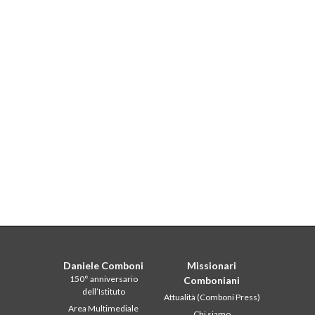
Daniele Comboni
Missionari
150° anniversario
Comboniani
dell’Istituto
Attualità (Comboni Press)
Area Multimediale
Chi siamo