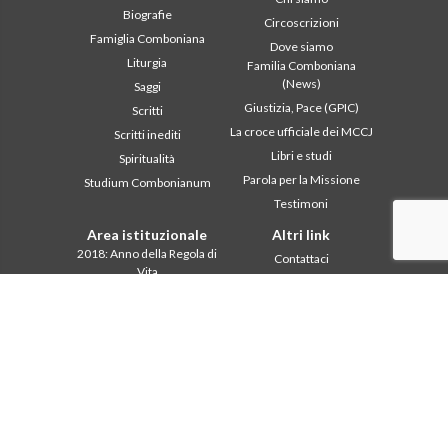
Biografie
Circoscrizioni
Famiglia Comboniana
Dove siamo
Liturgia
Familia Comboniana
(News)
Saggi
Giustizia, Pace (GPIC)
Scritti
La croce ufficiale dei MCCJ
Scritti inediti
Libri e studi
Spiritualità
Parola per la Missione
Studium Combonianum
Testimoni
Area istituzionale
Altri link
2018: Anno della Regola di
Contattaci
Vita
Collabora
2019: Anno
Comboni, in questo giorno
dell’Interculturalità
2020: Anno della
In pace Christi
ministerialitá
Agenda
Capitolo 2003
Liturgia del giorno
Capitolo 2009
Parola per la missione
Capitolo 2015
Più letti
Capitolo 2022