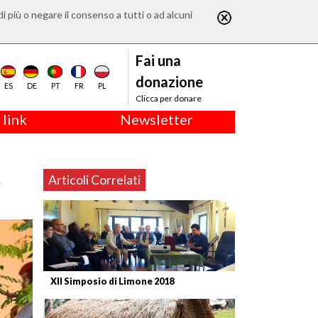
di più o negare il consenso a tutti o ad alcuni
Fai una
donazione
ES
DE
PT
FR
PL
Clicca per donare
 link
Newsletter
e
Articoli Correlati
XII Simposio di Limone 2018