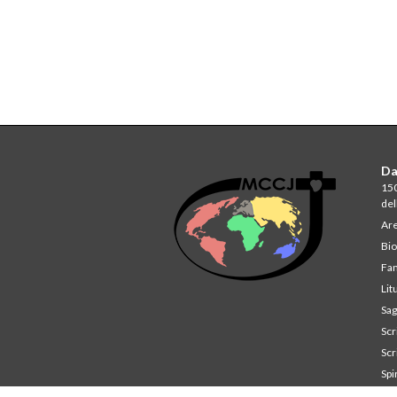
Da
150
del
Are
Bio
Fam
Lit
Sag
Scri
Scri
Spi
St