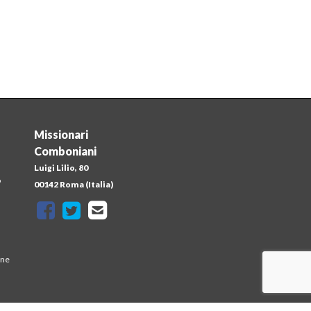
Missionari
Comboniani
Luigi Lilio, 80
o
00142 Roma (Italia)
one