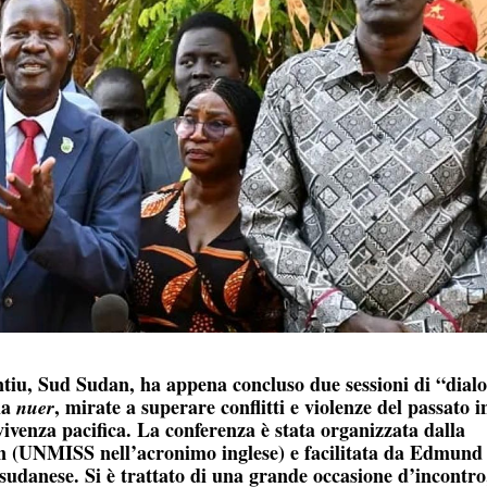
tiu, Sud Sudan, ha appena concluso due sessioni di “dialo
la
, mirate a superare conflitti e violenze del passato i
nuer
ivenza pacifica. La conferenza è stata organizzata dalla
n (UNMISS nell’acronimo inglese) e facilitata da Edmund
 sudanese. Si è trattato di una grande occasione d’incontro