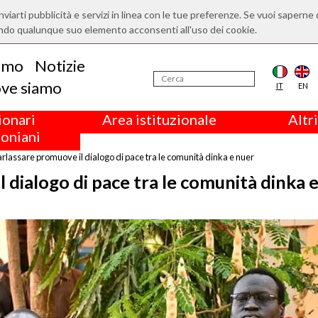
nviarti pubblicità e servizi in linea con le tue preferenze. Se vuoi saperne 
ndo qualunque suo elemento acconsenti all'uso dei cookie.
iamo
Notizie
ve siamo
IT
EN
ionari
Area istituzionale
Altri
oniani
rlassare promuove il dialogo di pace tra le comunità dinka e nuer
 dialogo di pace tra le comunità dinka 