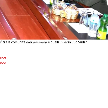
e” tra la comunità
dinka-ruweng
e quella
nuer
in Sud Sudan.
ence
ence