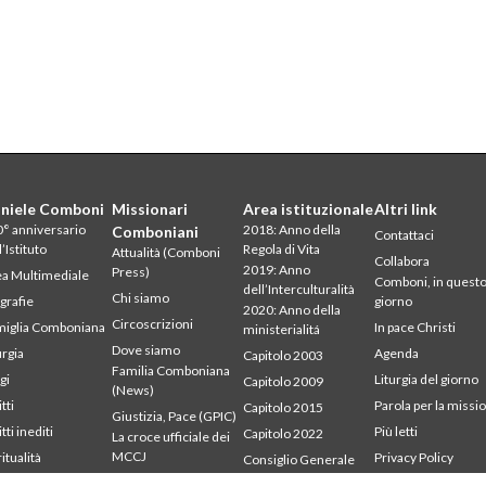
niele Comboni
Missionari
Area istituzionale
Altri link
° anniversario
2018: Anno della
Comboniani
Contattaci
l’Istituto
Regola di Vita
Attualità (Comboni
Collabora
2019: Anno
Press)
a Multimediale
Comboni, in quest
dell’Interculturalità
Chi siamo
grafie
giorno
2020: Anno della
Circoscrizioni
iglia Comboniana
In pace Christi
ministerialitá
Dove siamo
urgia
Agenda
Capitolo 2003
Familia Comboniana
gi
Liturgia del giorno
Capitolo 2009
(News)
tti
Parola per la missi
Capitolo 2015
Giustizia, Pace (GPIC)
tti inediti
Più letti
Capitolo 2022
La croce ufficiale dei
MCCJ
ritualità
Privacy Policy
Consiglio Generale
udium
Segretariato della
Libri e studi
Intercapitolare 2012