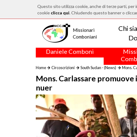
Questo sito utilizza cookie, anche di terze parti, per i
cookie
clicca qui
. Chiudendo questo banner o clicca
Chi s
Missionari
Do
Comboniani
Daniele Comboni
Miss
Comb
Home
Circoscrizioni
South Sudan - (News)
Mons. Ca
Mons. Carlassare promuove il
nuer