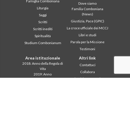
Famiglia Comboniana
Dove siamo
Liturgia
Familia Comboniana
(News)
Saggi
Giustizia, Pace (GPIC)
Scritti
La croce ufficiale dei MCCJ
Scritti inediti
Libri e studi
Spiritualità
Parola per la Missione
Studium Combonianum
Testimoni
Area istituzionale
Altri link
2018: Anno della Regola di
Contattaci
Vita
Collabora
2019: Anno
Comboni, in questo giorno
dell’Interculturalità
2020: Anno della
In pace Christi
ministerialitá
Agenda
Capitolo 2003
Liturgia del giorno
Capitolo 2009
Parola per la missione
Capitolo 2015
Più letti
Capitolo 2022
Privacy Policy
Consiglio Generale
Segretariato della