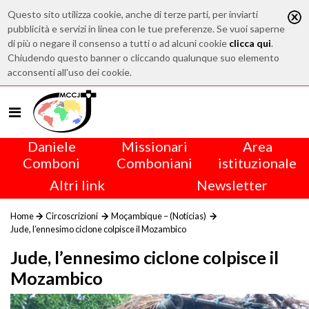
Questo sito utilizza cookie, anche di terze parti, per inviarti
pubblicità e servizi in linea con le tue preferenze. Se vuoi saperne
di più o negare il consenso a tutti o ad alcuni cookie
clicca qui
.
Chiudendo questo banner o cliccando qualunque suo elemento
acconsenti all'uso dei cookie.
Daniele
Missionari
Area
Comboni
Comboniani
istituzionale
Altri link
Newsletter
Home
Circoscrizioni
Moçambique – (Notícias)
Jude, l’ennesimo ciclone colpisce il Mozambico
Jude, l’ennesimo ciclone colpisce il
Mozambico