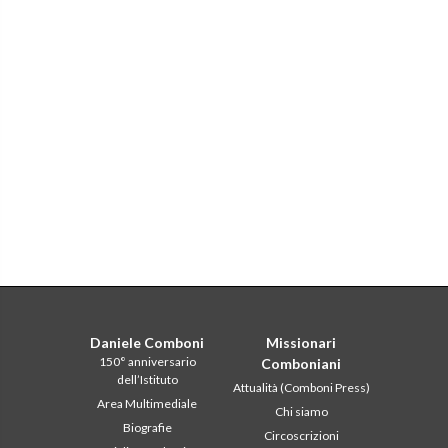
Daniele Comboni
Missionari
150° anniversario
Comboniani
dell’Istituto
Attualità (Comboni Press)
Area Multimediale
Chi siamo
Biografie
Circoscrizioni