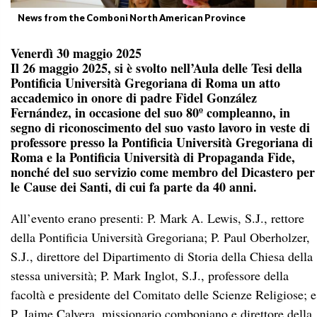
News from the Comboni North American Province
Venerdì 30 maggio 2025
Il 26 maggio 2025, si è svolto nell’Aula delle Tesi della
Pontificia Università Gregoriana di Roma un atto
accademico in onore di padre Fidel González
Fernández, in occasione del suo 80º compleanno, in
segno di riconoscimento del suo vasto lavoro in veste di
professore presso la Pontificia Università Gregoriana di
Roma e la Pontificia Università di Propaganda Fide,
nonché del suo servizio come membro del Dicastero per
le Cause dei Santi, di cui fa parte da 40 anni.
All’evento erano presenti: P. Mark A. Lewis, S.J., rettore
della Pontificia Università Gregoriana; P. Paul Oberholzer,
S.J., direttore del Dipartimento di Storia della Chiesa della
stessa università; P. Mark Inglot, S.J., professore della
facoltà e presidente del Comitato delle Scienze Religiose; e
P. Jaime Calvera, missionario comboniano e direttore della