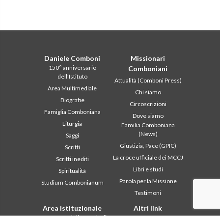
Daniele Comboni
Missionari
150° anniversario
Comboniani
dell’Istituto
Attualità (Comboni Press)
Area Multimediale
Chi siamo
Biografie
Circoscrizioni
Famiglia Comboniana
Dove siamo
Liturgia
Familia Comboniana
(News)
Saggi
Giustizia, Pace (GPIC)
Scritti
La croce ufficiale dei MCCJ
Scritti inediti
Libri e studi
Spiritualità
Parola per la Missione
Studium Combonianum
Testimoni
Area istituzionale
Altri link
2018: Anno della Regola di
Contattaci