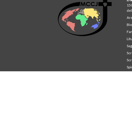
150
del
Are
Bio
Fam
Lit
Sag
Scri
Scri
Spi
St
Co