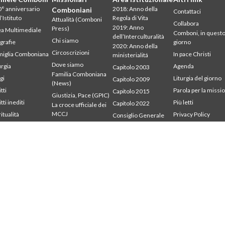
° anniversario
2018: Anno della
Comboniani
Contattaci
l’Istituto
Regola di Vita
Attualità (Comboni
Collabora
2019: Anno
Press)
a Multimediale
Comboni, in quest
dell’Interculturalità
Chi siamo
grafie
giorno
2020: Anno della
Circoscrizioni
iglia Comboniana
In pace Christi
ministerialitá
Dove siamo
urgia
Agenda
Capitolo 2003
Familia Comboniana
gi
Liturgia del giorno
Capitolo 2009
(News)
tti
Parola per la missi
Capitolo 2015
Giustizia, Pace (GPIC)
tti inediti
Più letti
Capitolo 2022
La croce ufficiale dei
MCCJ
ritualità
Privacy Policy
Consiglio Generale
udium
Segretariato della
Libri e studi
Intercapitolare 2012
mbonianum
missione
Parola per la Missione
Intercapitolare 2018
Testimoni
Intercapitolare 2025
Segr. Economia
Segr. Formazione
Segr. Missione
Tutela dei minori
Ufficio Comunicazioni