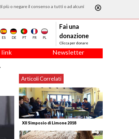
di più o negare il consenso a tutti o ad alcuni
Fai una
donazione
ES
DE
PT
FR
PL
Clicca per donare
 link
Newsletter
”
Articoli Correlati
XII Simposio di Limone 2018