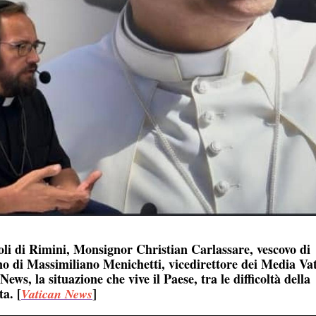
poli di Rimini, Monsignor Christian Carlassare, vescovo di
o di Massimiliano Menichetti, vicedirettore dei Media Vat
ws, la situazione che vive il Paese, tra le difficoltà della
a. [
]
Vatican News