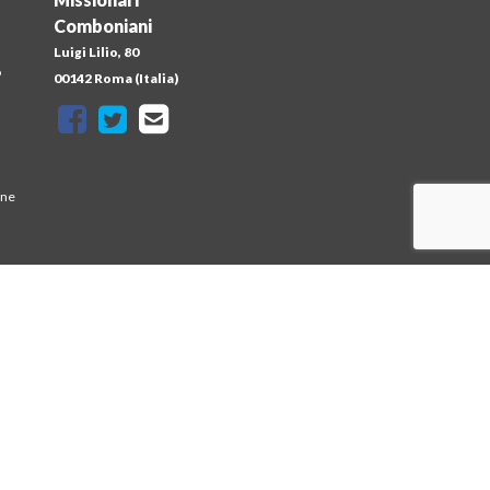
Comboniani
Luigi Lilio, 80
o
00142 Roma (Italia)
one