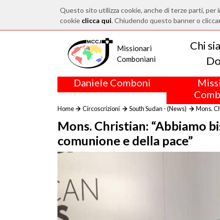
Questo sito utilizza cookie, anche di terze parti, per i
cookie
clicca qui
. Chiudendo questo banner o clicca
Chi s
Missionari
Do
Comboniani
Daniele Comboni
Miss
Comb
Home
Circoscrizioni
South Sudan - (News)
Mons. Chr
Mons. Christian: “Abbiamo bis
comunione e della pace”