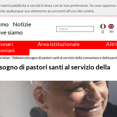
nviarti pubblicità e servizi in linea con le tue preferenze. Se vuoi saperne 
ndo qualunque suo elemento acconsenti all'uso dei cookie.
iamo
Notizie
ve siamo
IT
EN
ionari
Area istituzionale
Altri
oniani
istian: “Abbiamo bisogno di pastori santi al servizio della comunione e della pace
ogno di pastori santi al servizio della