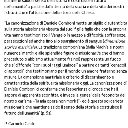
mantiene saldo il senso della storia e costruisce il futuro
dell’umanità
”
a partire dall’interno della storia e della vita dei nostri
Istituti, che è l’attuazione della storia della Chiesa:
“La canonizzazione di Daniele Comboni mette un sigillo d’autenticità
sulla storia missionaria vissuta dai suoi figli e figlie che con la propria
vita hanno testimoniato il Vangelo in mezzo a difficoltà, sofferenze,
persecuzioni ed anche fino allo spargimento di sangue (
dimensione
storico martiriale
). La tradizione comboniana (dalla Madhia ai nostri
numerosi martiri e alle splendide figure di missionari/e che ci hanno
preceduto o abbiamo attualmente fra noi) rappresenta un fuoco
che si diffonde “con i suoi raggi luminosi” a partire da tanti “cenacoli
di apostoli” che testimoniano per il mondo un amore fraterno senza
misure. La dimensione martiriale è criterio di discernimento e
caratteristica della spiritualità missionaria oggi. La canonizzazione di
Daniele Comboni ci conferma che l’esperienza di croce che ha il
sapore di apparente sconfitta, è invece la genesi della fecondità del
nostro carisma –“la mia opera non morirà”- ed è questa solidarietà
missionaria che mantiene saldo il senso della storia e costruisce il
futuro dell’umanità” (p. 5s).
P. Carmelo Casile