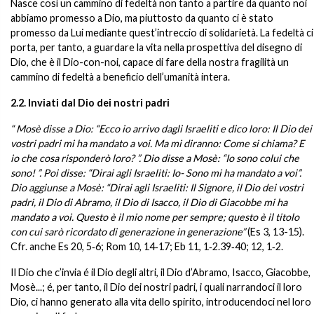
Nasce così un cammino di fedeltà non tanto a partire da quanto noi
abbiamo promesso a Dio, ma piuttosto da quanto ci è stato
promesso da Lui mediante quest’intreccio di solidarietà. La fedeltà ci
porta, per tanto, a guardare la vita nella prospettiva del disegno di
Dio, che è il Dio-con-noi, capace di fare della nostra fragilità un
cammino di fedeltà a beneficio dell’umanità intera.
2.2. Inviati dal Dio dei nostri padri
“ Mosè disse a Dio: “Ecco io arrivo dagli Israeliti e dico loro: Il Dio dei
vostri padri mi ha mandato a voi. Ma mi diranno: Come si chiama? E
io che cosa risponderò loro? ”. Dio disse a Mosè: “Io sono colui che
sono! ”. Poi disse: “Dirai agli Israeliti: Io- Sono mi ha mandato a voi”.
Dio aggiunse a Mosè: “Dirai agli Israeliti: Il Signore, il Dio dei vostri
padri, il Dio di Abramo, il Dio di Isacco, il Dio di Giacobbe mi ha
mandato a voi. Questo è il mio nome per sempre; questo è il titolo
con cui sarò ricordato di generazione in generazione”
(Es 3, 13-15).
Cfr. anche Es 20, 5‑6; Rom 10, 14‑17; Eb 11, 1‑2.39‑40; 12, 1‑2.
Il Dio che c’invia é il Dio degli altri, il Dio d’Abramo, Isacco, Giacobbe,
Mosè...; é, per tanto, il Dio dei nostri padri, i quali narrandoci il loro
Dio, ci hanno generato alla vita dello spirito, introducendoci nel loro