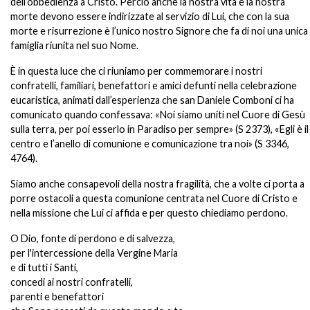
dell’obbedienza a Cristo. Perciò anche la nostra vita e la nostra
morte devono essere indirizzate al servizio di Lui, che con la sua
morte e risurrezione è l’unico nostro Signore che fa di noi una unica
famiglia riunita nel suo Nome.
È in questa luce che ci riuniamo per commemorare i nostri
confratelli, familiari, benefattori e amici defunti nella celebrazione
eucaristica, animati dall’esperienza che san Daniele Comboni ci ha
comunicato quando confessava: «Noi siamo uniti nel Cuore di Gesù
sulla terra, per poi esserlo in Paradiso per sempre» (S 2373), «Egli è il
centro e l’anello di comunione e comunicazione tra noi» (S 3346,
4764).
Siamo anche consapevoli della nostra fragilità, che a volte ci porta a
porre ostacoli a questa comunione centrata nel Cuore di Cristo e
nella missione che Lui ci affida e per questo chiediamo perdono.
O Dio, fonte di perdono e di salvezza,
per l'intercessione della Vergine Maria
e di tutti i Santi,
concedi ai nostri confratelli,
parenti e benefattori