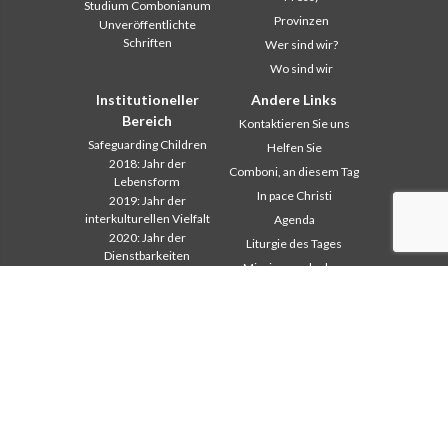
Studium Combonianum
Provinzen
Unveröffentlichte
Schriften
Wer sind wir?
Wo sind wir
Institutioneller
Andere Links
Bereich
Kontaktieren Sie uns
Safeguarding Children
Helfen Sie
2018: Jahr der
Comboni, an diesem Tag
Lebensform
In pace Christi
2019: Jahr der
interkulturellen Vielfalt
Agenda
2020: Jahr der
Liturgie des Tages
Dienstbarkeiten
Missionsgedanken
Ausbildungssekretariat
Am meisten gelesen
Finanzsekretariat
Privacy Policy
Generalrat
Missions-Sekretariat
Interkapitulare 2012
Interkapitulare 2018
Interkapitulare 2025
Kapitel 2003
Kapitel 2009