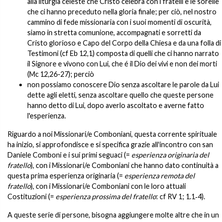
alla liturgia celeste che Cristo celebra con i fratelli e le sorelle
che ci hanno preceduto nella gloria finale; per ciò, nel nostro
cammino di fede missionaria con i suoi momenti di oscurità,
siamo in stretta comunione, accompagnati e sorretti da
Cristo glorioso e Capo del Corpo della Chiesa e da una folla di
Testimoni (cf Eb 12,1) composta di quelli che ci hanno narrato
il Signore e vivono con Lui, che é il Dio dei vivi e non dei morti
(Mc 12,26-27); perciò
non possiamo conoscere Dio senza ascoltare le parole da Lui
dette agli eletti, senza ascoltare quello che queste persone
hanno detto di Lui, dopo averlo ascoltato e averne fatto
l'esperienza.
Riguardo a noi Missionari/e Comboniani, questa corrente spirituale
ha inizio, si approfondisce e si specifica grazie all'incontro con san
Daniele Comboni e i sui primi seguaci (=
esperienza originaria del
fratello
), con i Missionari/e Comboniani che hanno dato continuità a
questa prima esperienza originaria (=
esperienza remota del
fratello
), con i Missionari/e Comboniani con le loro attuali
Costituzioni (=
esperienza prossima del fratello
: cf RV 1; 1.1‑4).
A queste serie di persone, bisogna aggiungere molte altre che in un