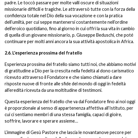
padre. Le toccò passare per molte valli oscure di situazioni
missionarie difficili e tragiche. Le attraversò tutte con la forza della
confidenza totale nel Dio della sua vocazione e con la pratica
dell’umiltà, per cui seppe mantenersi costantemente nell’ordine
dell’eroico quotidiano, fino al giorno in cui offrì la sua vita in cambio
di quella di un giovane missionario, p. Giuseppe Beduschi, che poté
continuare per molti anni ancora la sua attività apostolica in Africa.
2.6. L'esperienza prossima del fratello
Esperienza prossima del fratello siamo tutti noi, che abbiamo motivi
di gratitudine a Dio per la crescita nella fedeltà al dono carismatico
ricevuto attraverso il Fondatore e che siamo chiamati a dare
risposte nuove di fronte alle sfide del mondo di oggi in fedeltà
all’eredità ricevuta da una moltitudine di testimoni.
Questa esperienza del fratello che va dal Fondatore fino ai noi oggi
è proporzionale al senso di appartenenza affettiva all’Istituto, per
cui ci sentiamo membri di una stessa famiglia, capaci di gioire,
soffrire, lavorare e sperare assieme…
L’immagine di Gesù Pastore che lascia le novantanove pecore per