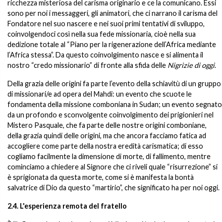
ricchezza misteriosa del carisma originario e ce la comunicano. Essi
sono per noi i messaggeri, gli animatori, che ci narrano il carisma del
Fondatore nel suo nascere e nei suoi primi tentativi di sviluppo,
coinvolgendoci così nella sua fede missionaria, cioè nella sua
dedizione totale al “Piano per la rigenerazione dell’Africa mediante
l’Africa stessa”. Da questo coinvolgimento nasce e si alimenta il
nostro “credo missionario” di fronte alla sfida delle
Nigrizie di oggi
.
Della grazia delle origini fa parte l’evento della schiavitù di un gruppo
di missionari/e ad opera del Mahdi: un evento che scuote le
fondamenta della missione comboniana in Sudan; un evento segnato
da un profondo e sconvolgente coinvolgimento dei prigionieri nel
Mistero Pasquale, che fa parte delle nostre origini comboniane,
della grazia quindi delle origini, ma che ancora facciamo fatica ad
accogliere come parte della nostra eredità carismatica; di esso
cogliamo facilmente la dimensione di morte, di fallimento, mentre
cominciamo a chiedere al Signore che ci riveli quale “risurrezione” si
è sprigionata da questa morte, come si è manifesta la bontà
salvatrice di Dio da questo “martirio”, che significato ha per noi oggi.
2.4. L'esperienza remota del fratello