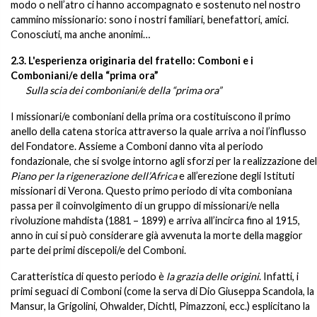
modo o nell’atro ci hanno accompagnato e sostenuto nel nostro
cammino missionario: sono i nostri familiari, benefattori, amici.
Conosciuti, ma anche anonimi…
2.3.
L'esperienza originaria del fratello: Comboni e i
Comboniani/e della “prima ora”
Sulla scia dei comboniani/e della “prima ora”
I missionari/e comboniani della prima ora costituiscono il primo
anello della catena storica attraverso la quale arriva a noi l’influsso
del Fondatore. Assieme a Comboni danno vita al periodo
fondazionale, che si svolge intorno agli sforzi per la realizzazione del
Piano per la rigenerazione dell’Africa
e all’erezione degli Istituti
missionari di Verona. Questo primo periodo di vita comboniana
passa per il coinvolgimento di un gruppo di missionari/e nella
rivoluzione mahdista (1881 – 1899) e arriva all’incirca fino al 1915,
anno in cui si può considerare già avvenuta la morte della maggior
parte dei primi discepoli/e del Comboni.
Caratteristica di questo periodo è
la grazia delle origini
. Infatti, i
primi seguaci di Comboni (come la serva di Dio Giuseppa Scandola, la
Mansur, la Grigolini, Ohwalder, Dichtl, Pimazzoni, ecc.) esplicitano la