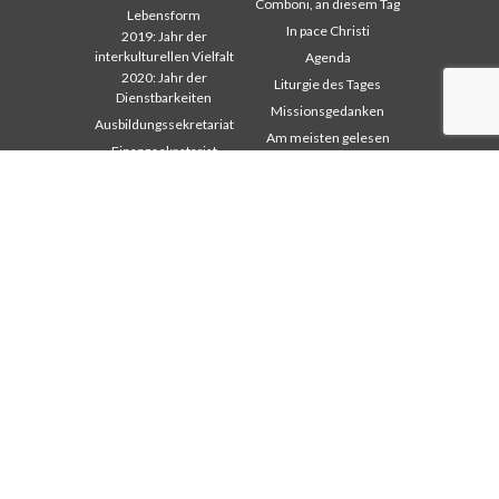
Comboni, an diesem Tag
Lebensform
In pace Christi
2019: Jahr der
interkulturellen Vielfalt
Agenda
2020: Jahr der
Liturgie des Tages
Dienstbarkeiten
Missionsgedanken
Ausbildungssekretariat
Am meisten gelesen
Finanzsekretariat
Privacy Policy
Generalrat
Missions-Sekretariat
Interkapitulare 2012
Interkapitulare 2018
Interkapitulare 2025
Kapitel 2003
Kapitel 2009
Kapitel 2015
Kapitel 2022
Kommunikationsbüro
Missionssekretariat
Missionari