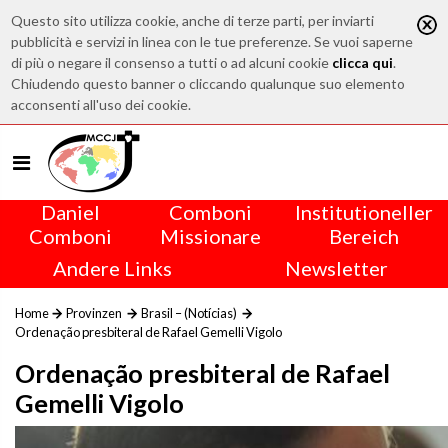
Questo sito utilizza cookie, anche di terze parti, per inviarti
pubblicità e servizi in linea con le tue preferenze. Se vuoi saperne
di più o negare il consenso a tutti o ad alcuni cookie
clicca qui
.
Chiudendo questo banner o cliccando qualunque suo elemento
acconsenti all'uso dei cookie.
Daniel
Comboni
Institutioneller
Comboni
Missionare
Bereich
Andere Links
Newsletter
Home
Provinzen
Brasil – (Notícias)
Ordenação presbiteral de Rafael Gemelli Vigolo
Ordenação presbiteral de Rafael
Gemelli Vigolo