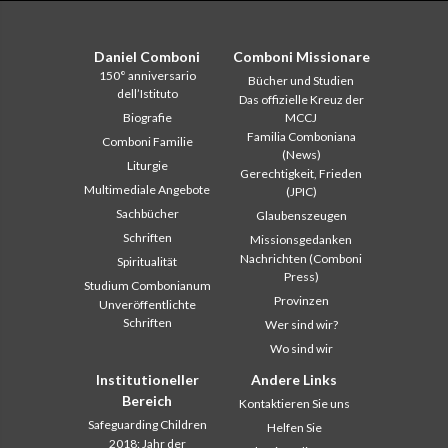
Daniel Comboni
Comboni Missionare
150° anniversario
Bücher und Studien
dell’Istituto
Das offizielle Kreuz der
Biografie
MCCJ
Familia Comboniana
Comboni Familie
(News)
Liturgie
Gerechtigkeit, Frieden
Multimediale Angebote
(JPIC)
Sachbücher
Glaubenszeugen
Schriften
Missionsgedanken
Nachrichten (Comboni
Spiritualität
Press)
Studium Combonianum
Provinzen
Unveröffentlichte
Schriften
Wer sind wir?
Wo sind wir
Institutioneller
Andere Links
Bereich
Kontaktieren Sie uns
Safeguarding Children
Helfen Sie
2018: Jahr der