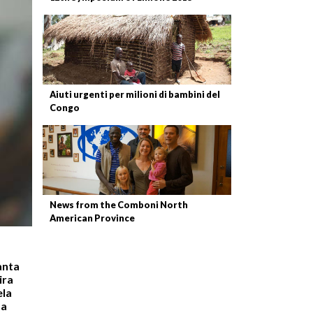
Aiuti urgenti per milioni di bambini del
Congo
News from the Comboni North
American Province
anta
ira
ela
 a