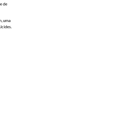
e de
m, uma
lcides.