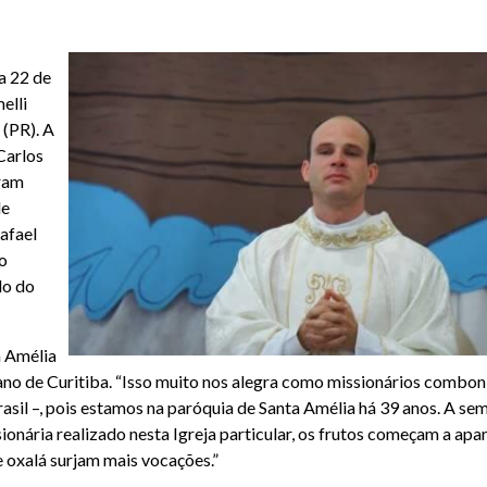
ia 22 de
elli
 (PR). A
Carlos
eram
de
afael
o
do do
a Amélia
no de Curitiba. “Isso muito nos alegra como missionários combon
Brasil –, pois estamos na paróquia de Santa Amélia há 39 anos. A se
ionária realizado nesta Igreja particular, os frutos começam a apar
e oxalá surjam mais vocações.”