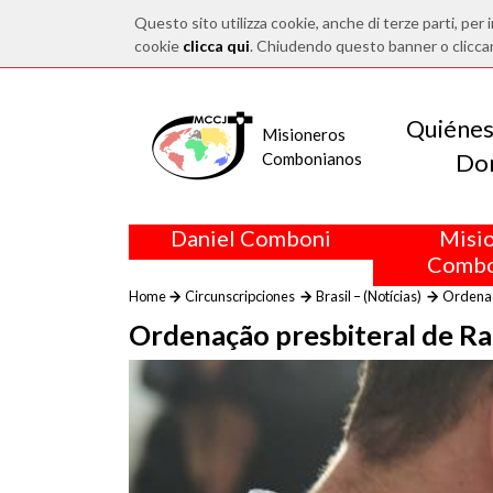
Questo sito utilizza cookie, anche di terze parti, per i
cookie
clicca qui
. Chiudendo questo banner o clicca
Quiéne
Misioneros
Do
Combonianos
Daniel Comboni
Misi
Combo
Home
Circunscripciones
Brasil – (Notícias)
Ordenaç
Ordenação presbiteral de Ra