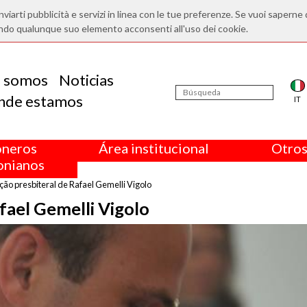
nviarti pubblicità e servizi in linea con le tue preferenze. Se vuoi saperne 
ndo qualunque suo elemento acconsenti all'uso dei cookie.
s somos
Noticias
nde estamos
IT
oneros
Área institucional
Otros
nianos
ão presbiteral de Rafael Gemelli Vigolo
fael Gemelli Vigolo