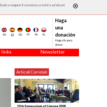
di più o negare il consenso a tutti o ad alcuni
Haga
una
donación
EN
ES
DE
PT
FR
PL
Haga clic para
donar
 links
Newsletter
Articoli Correlati
12th Symposium of Limone 2018