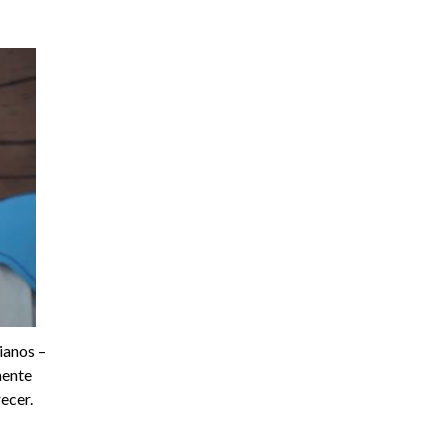
ianos –
mente
ecer.