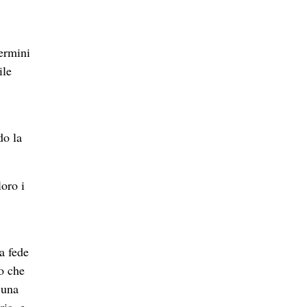
termini
ile
do la
loro i
a fede
to che
 una