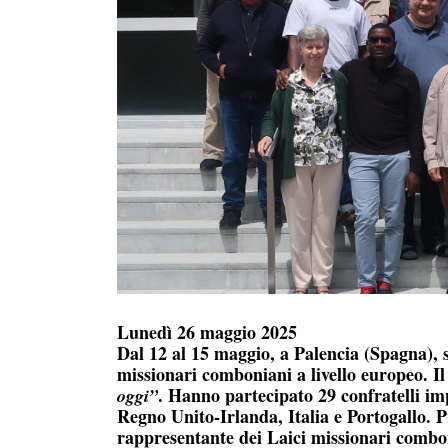
Lunedì 26 maggio 2025
Dal 12 al 15 maggio, a Palencia (Spagna), s
missionari comboniani a livello europeo. Il
. Hanno partecipato 29 confratelli im
oggi”
Regno Unito-Irlanda, Italia e Portogallo. 
rappresentante dei Laici missionari comb