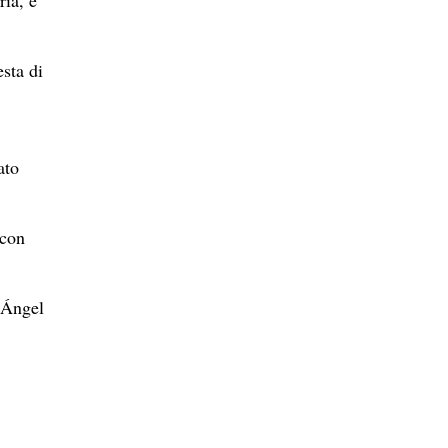
ria, e
esta di
ato
 con
 Ángel