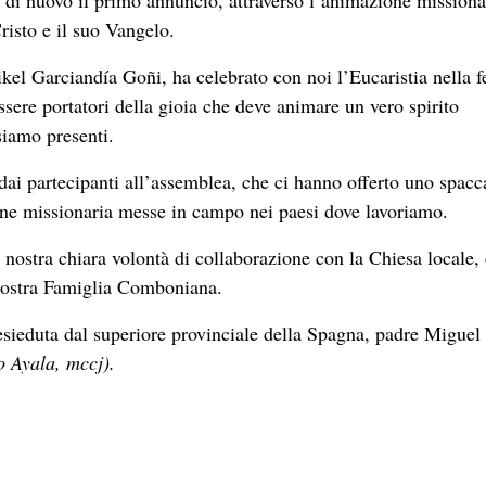
di nuovo il primo annuncio, attraverso l’animazione missiona
risto e il suo Vangelo.
kel Garciandía Goñi, ha celebrato con noi l’Eucaristia nella f
sere portatori della gioia che deve animare un vero spirito
siamo presenti.
i dai partecipanti all’assemblea, che ci hanno offerto uno spacc
zione missionaria messe in campo nei paesi dove lavoriamo.
nostra chiara volontà di collaborazione con la Chiesa locale,
la nostra Famiglia Comboniana.
esieduta dal superiore provinciale della Spagna, padre Miguel
o Ayala, mccj).