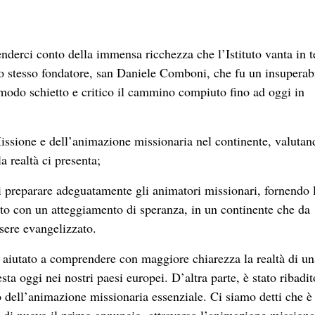
enderci conto della immensa ricchezza che l’Istituto vanta in 
ro stesso fondatore, san Daniele Comboni, che fu un insuperab
modo schietto e critico il cammino compiuto fino ad oggi in
Missione e dell’animazione missionaria nel continente, valutan
la realtà ci presenta;
di preparare adeguatamente gli animatori missionari, fornendo 
ito con un atteggiamento di speranza, in un continente che da
sere evangelizzato.
no aiutato a comprendere con maggiore chiarezza la realtà di un
ta oggi nei nostri paesi europei. D’altra parte, è stato ribadi
ro dell’animazione missionaria essenziale. Ci siamo detti che è