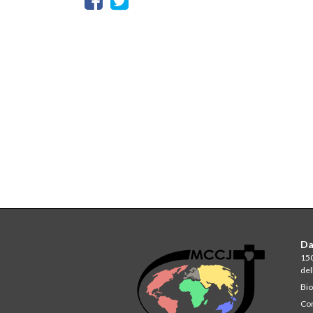
Da
150
del
Bio
Com