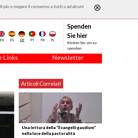
di più o negare il consenso a tutti o ad alcuni
Spenden
Sie hier
EN
ES
DE
PT
FR
PL
Klicken Sie, um zu
spenden
 Links
Newsletter
Articoli Correlati
Una lettura della “Evangelii gaudium”
nella luce della pastoralità