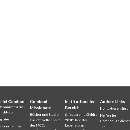
niel Comboni
Comboni
Institutioneller
Andere Links
° anniversario
Missionare
Bereich
Kontaktieren Sie u
l’Istituto
Bücher und Studien
Safeguarding Children
Helfen Sie
grafie
Das offizielle Kreuz
2018: Jahr der
Comboni, an dies
der MCCJ
Lebensform
boni Familie
Tag