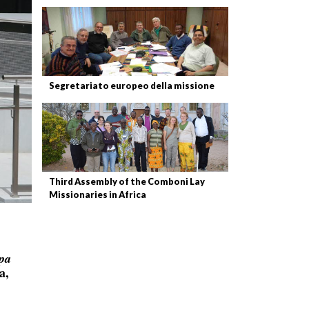
Segretariato europeo della missione
Third Assembly of the Comboni Lay
Missionaries in Africa
pa
a,