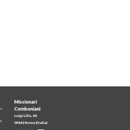
Missionari
Comboniani
ns
Luigi Lilio, 80
em
00142 Roma (Italia)