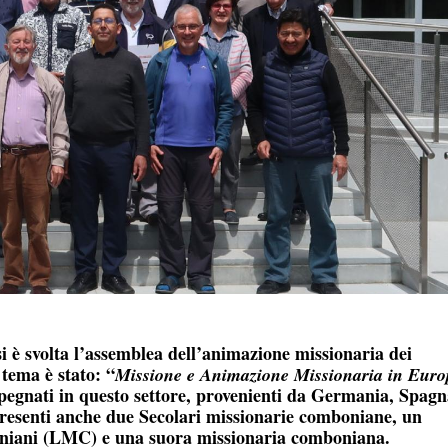
i è svolta l’assemblea dell’animazione missionaria dei
 tema è stato: “
Missione e Animazione Missionaria in Euro
pegnati in questo settore, provenienti da Germania, Spagn
Presenti anche due Secolari missionarie comboniane, un
oniani (LMC) e una suora missionaria comboniana.