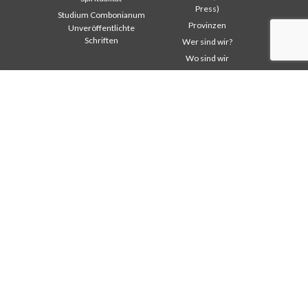
Press)
Studium Combonianum
Provinzen
Unveröffentlichte
Schriften
Wer sind wir?
Wo sind wir
Institutioneller
Andere Links
Bereich
Kontaktieren Sie uns
Safeguarding Children
Helfen Sie
2018: Jahr der
Comboni, an diesem Tag
Lebensform
In pace Christi
2019: Jahr der
interkulturellen Vielfalt
Agenda
2020: Jahr der
Liturgie des Tages
Dienstbarkeiten
Missionsgedanken
Ausbildungssekretariat
Am meisten gelesen
Finanzsekretariat
Privacy Policy
Generalrat
Missions-Sekretariat
Interkapitulare 2012
Interkapitulare 2018
Interkapitulare 2025
Kapitel 2003