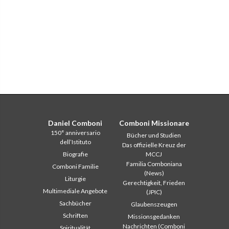
Daniel Comboni
Comboni Missionare
150° anniversario
Bücher und Studien
dell’Istituto
Das offizielle Kreuz der
Biografie
MCCJ
Familia Comboniana
Comboni Familie
(News)
Liturgie
Gerechtigkeit, Frieden
Multimediale Angebote
(JPIC)
Sachbücher
Glaubenszeugen
Schriften
Missionsgedanken
Nachrichten (Comboni
Spiritualität