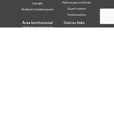
Palavra para a Missão
Liturgia
Quem somos
Studium Combonianum
Testemunhas
Área institucional
Outros links
2018: Ano da Regra de
Contacte-nos
Vida
Colabore
2019: Ano da
Comboni, neste dia
Interculturalidade
2020: Ano da
In pace Christi
Ministerialidade
Agenda
Capítulo 2003
Liturgia do dia
Capítulo 2009
Palavra para a missão
Capítulo 2015
Mais lidos
Capítulo 2022
Privacy Policy
Conselho Geral
Secretariado da Missão
Gabinete de Comunicação
Intercapitular 2012
Intercapitular 2018
Intercapitular 2025
Protecção de menores