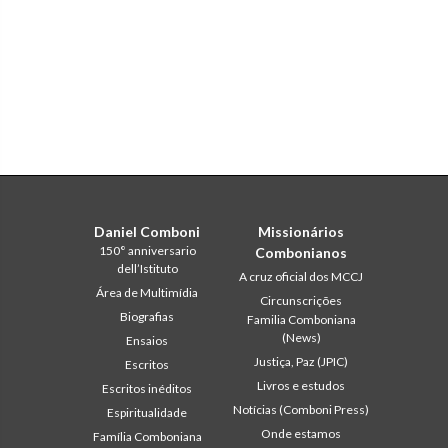
Daniel Comboni
Missionários
150° anniversario
Combonianos
dell’Istituto
A cruz oficial dos MCCJ
Área de Multimídia
Circunscrições
Biografias
Familia Comboniana
(News)
Ensaios
Justiça, Paz (JPIC)
Escritos
Livros e estudos
Escritos inéditos
Notícias (Comboni Press)
Espiritualidade
Onde estamos
Família Comboniana