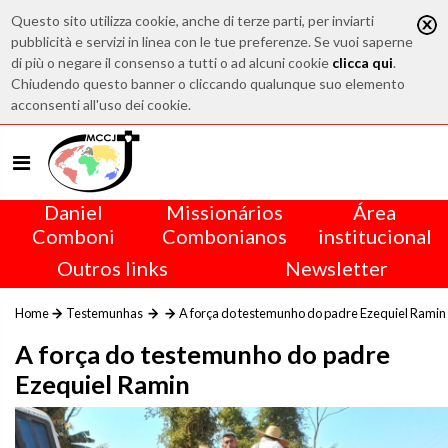
Questo sito utilizza cookie, anche di terze parti, per inviarti
pubblicità e servizi in linea con le tue preferenze. Se vuoi saperne
di più o negare il consenso a tutti o ad alcuni cookie
clicca qui
.
Chiudendo questo banner o cliccando qualunque suo elemento
acconsenti all'uso dei cookie.
Daniel
Missionários
Área
Comboni
Combonianos
institucional
Outros links
Newsletter
Home
Testemunhas
A força do testemunho do padre Ezequiel Ramin
A força do testemunho do padre
Ezequiel Ramin