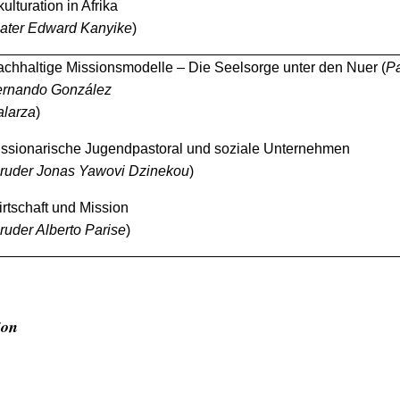
kulturation in Afrika
ater Edward Kanyike
)
chhaltige Missionsmodelle – Die Seelsorge unter den Nuer (
Pa
ernando González
larza
)
ssionarische Jugendpastoral und soziale Unternehmen
ruder Jonas Yawovi Dzinekou
)
rtschaft und Mission
ruder Alberto Parise
)
ion