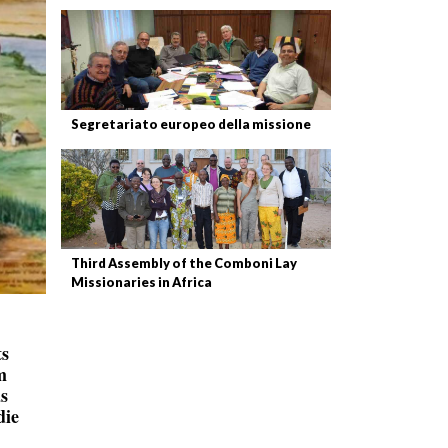
Segretariato europeo della missione
Third Assembly of the Comboni Lay
Missionaries in Africa
ts
m
s
die