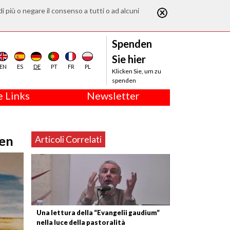
di più o negare il consenso a tutti o ad alcuni
Spenden
Sie hier
EN
ES
DE
PT
FR
PL
Klicken Sie, um zu
spenden
 Links
Newsletter
gen
Articoli Correlati
Una lettura della “Evangelii gaudium”
nella luce della pastoralità