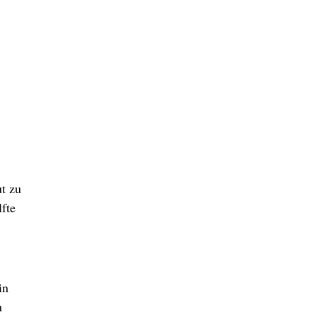
t zu
fte
in
n