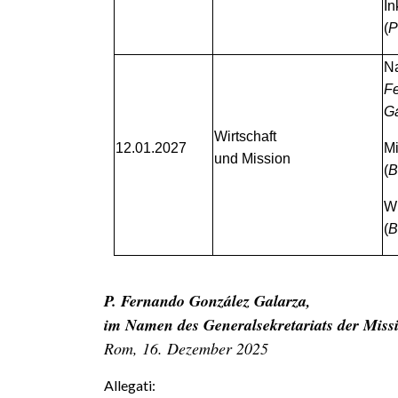
In
(
P
Na
F
Ga
Wirtschaft
12.01.2027
Mi
und Mission
(
B
Wi
(
B
P. Fernando González Galarza,
im Namen des Generalsekretariats der Miss
Rom, 16. Dezember 2025
Allegati: