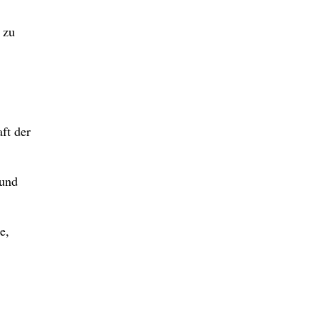
 zu
ft der
 und
e,