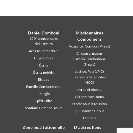
Daniel Comboni
Missionnaires
150° anniversario
Comboniens
dell’Istituto
Actualité (Comboni Press)
Area Multimediale
Circonscriptions
Biographies
Familia Comboniana
(News)
Écrits
Justice, Paix (JPIC)
Écrits inédits
La croix officielle des
Etudes
MCCJ
Famille Combonienne
Livres et études
Liturgie
Où sommes-nous
Spiritualité
Parole pour la Mission
Studium Combonianum
Qui sommes-nous
Témoins
Zone institutionnelle
D’autres liens