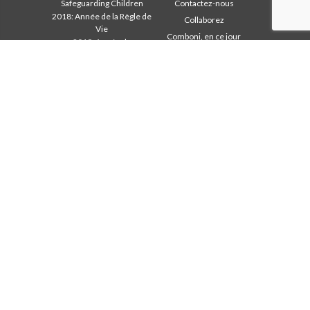
Safeguarding Children
Contactez-nous
2018: Année de la Règle de
Collaborez
Vie
Comboni, en ce jour
2019: Année de
In pace Christi
l’Interculturalité
2020: Année de la
Agenda
ministérialité
Liturgie du jour
Bureau des
Parole pour la Mission
communications
Les plus lus
Chapitre 2003
Privacy Policy
Chapitre 2009
Secrétariat de la mission
Chapitre 2015
Chapitre 2022
Conseil Général
Intercapitulaire 2012
Intercapitulaire 2012
Intercapitulaire 2025
Secr. Economie
Secr. Formation
Secr. Mission