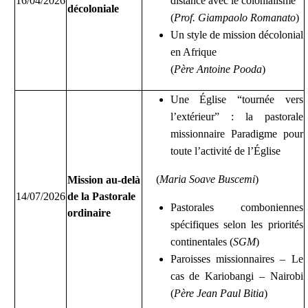
16/04/2026
distance avec le colonialisme
décoloniale
(
Prof. Giampaolo Romanato
)
Un style de mission décolonial
en Afrique
(
Père Antoine Pooda
)
Une Église
“
tournée vers
l’extérieur
”
: la pastorale
missionnaire Paradigme pour
toute l’activité de l’Église
(
Maria Soave Buscemi
)
Mission au-delà
14/07/2026
de la Pastorale
Pastorales comboniennes
ordinaire
spécifiques selon les priorités
continentales (
SGM
)
Paroisses missionnaires – Le
cas de Kariobangi – Nairobi
(
Père Jean Paul Bitia
)