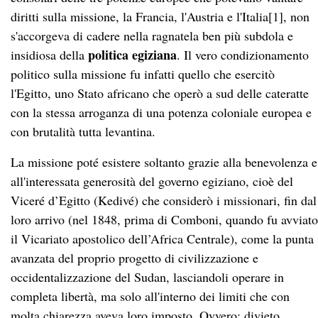
diritti sulla missione, la Francia, l'Austria e l'Italia
[1]
, non
s'accorgeva di cadere nella ragnatela ben più subdola e
politica egiziana
insidiosa della
. Il vero condizionamento
politico sulla missione fu infatti quello che esercitò
l'Egitto, uno Stato africano che operò a sud delle cateratte
con la stessa arroganza di una potenza coloniale europea e
con brutalità tutta levantina.
La missione poté esistere soltanto grazie alla benevolenza e
all'interessata generosità del governo egiziano, cioè del
Viceré d’Egitto (Kedivé) che considerò i missionari, fin dal
loro arrivo (nel 1848, prima di Comboni, quando fu avviato
il Vicariato apostolico dell’Africa Centrale), come la punta
avanzata del proprio progetto di civilizzazione e
occidentalizzazione del Sudan, lasciandoli operare in
completa libertà, ma solo all'interno dei limiti che con
molta chiarezza aveva loro imposto. Ovvero: divieto