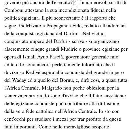
governo più ancora dell'esercito?
[4]
Innumerevoli scritti di
Comboni attestano la sua incondizionata fiducia nella
politica egiziana. Il più sconcertante è il rapporto che
segue, indirizzato a Propaganda Fide, redatto all'indomani
della conquista egiziana del Darfur. «Nel vicino,
conquistato impero del Darfur - scrive - si organizzano
alacremente cinque grandi Mudirie o province egiziane per
opera di Ismail Ayub Pascià, governatore generale mio
amico. Io sono ancora perfettamente informato che il
dovizioso Kedivé aspira alla conquista del grande impero
del Waday ed a quello del Bornù, e, dirò così, a quasi tutta
l'Africa Centrale. Malgrado non poche obiezioni per la
sentenza contraria, io sono d'avviso che il fatto sussistente
delle egiziane conquiste può contribuire alla diffusione
della vera fede cattolica nell'Africa Centrale. Io sto con
cent’occhi per studiare i mezzi per trar profitto da questi
fatti importanti. Come nelle meravigliose scoperte