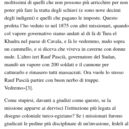
moltissimi di quelli che non possono più arricchire per non
poter più fare la tratta degli schiavi (e sono nove decimi
degli indigeni) e quelli che pagano le imposte. Questo
profeta l’ho veduto io nel 1875 con altri missionari, quando
col vapore governativo siamo andati al di là di Tura el
Khadra nel paese di Cavala, e là lo vedemmo, nudo sopra
un cammello, e si diceva che viveva in caverne con donne
nude. L'altro ieri Rauf Pascià, governatore del Sudan,
mandò un vapore con 200 soldati e il cannone per
catturarlo e rimasero tutti massacrati. Ora vuole lo stesso
Rauf Pascià partire con buon nerbo di truppe.
Vedremo»
[3]
.
Come stupirsi, davanti a giudizi come questo, se la
missione apparve ai dervisci l'istituzione più legata al
disegno coloniale turco-egiziano? Se i missionari furono
giudicati le pedine più disciplinate di un'invasione, fedeli al