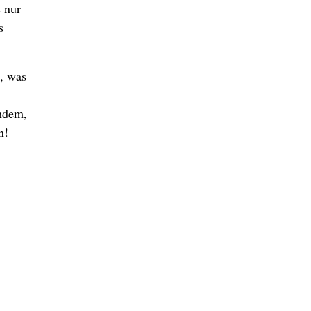
 nur
s
, was
chdem,
n!