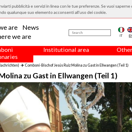
nviarti pubblicità e servizi in linea con le tue preferenze. Se vuoi saperne 
ndo qualunque suo elemento acconsenti all'uso dei cookie.
we are
News
ere we are
IT
E
boni
Institutional area
Other
onaries
Nachrichten)
Comboni-Bischof Jesús Ruiz Molina zu Gast in Ellwangen (Teil 1)
olina zu Gast in Ellwangen (Teil 1)