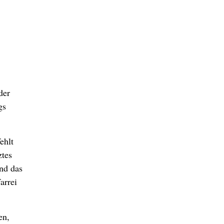
der
gs
ehlt
ztes
nd das
arrei
en,