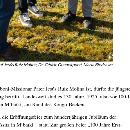
chof Jesús Ruiz Molina, Dr. Cédric Ouanekponé, Maria Biedrawa.
ni-Missionar Pater Jesús Ruiz Molina ist, dürfte die jüngst
g betrifft. Landesweit sind es 130 Jahre. 1925, also vor 100 J
von M’baïki, am Rand des Kongo-Beckens.
die Eröffnungsfeier zum hundertjährigen Jubiläum der
sitz in M’baïki – statt. Zur großen Feier „100 Jahre Erst-