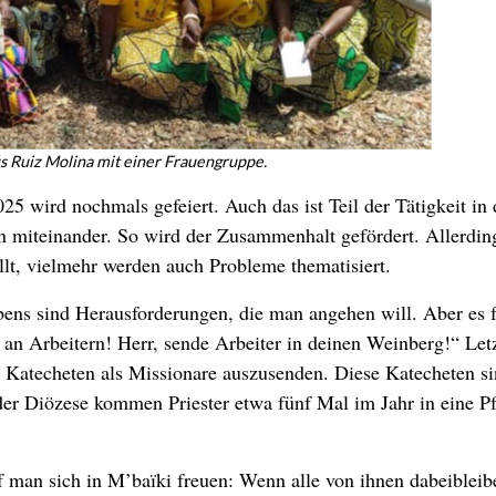
ús Ruiz Molina mit einer Frauengruppe.
5 wird nochmals gefeiert. Auch das ist Teil der Tätigkeit in 
rn miteinander. So wird der Zusammenhalt gefördert. Allerdin
llt, vielmehr werden auch Probleme thematisiert.
bens sind Herausforderungen, die man angehen will. Aber es f
lt an Arbeitern! Herr, sende Arbeiter in deinen Weinberg!“ Let
h Katecheten als Missionare auszusenden. Diese Katecheten si
der Diözese kommen Priester etwa fünf Mal im Jahr in eine Pf
f man sich in M’baïki freuen: Wenn alle von ihnen dabeibleib