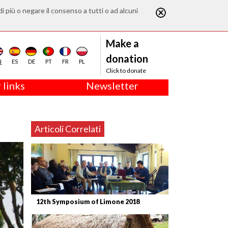
di più o negare il consenso a tutti o ad alcuni
Make a
donation
N
ES
DE
PT
FR
PL
Click to donate
 links
Newsletter
Articoli Correlati
12th Symposium of Limone 2018