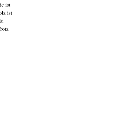
e ist
lz ist
ld
rotz