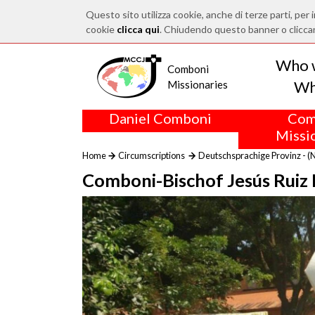
Questo sito utilizza cookie, anche di terze parti, per i
cookie
clicca qui
. Chiudendo questo banner o clicca
Who 
Comboni
Wh
Missionaries
Daniel Comboni
Com
Missi
Home
Circumscriptions
Deutschsprachige Provinz - (
Comboni-Bischof Jesús Ruiz M