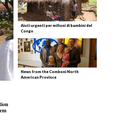
Aiuti urgenti per milioni di bambini del
Congo
News from the Comboni North
American Province
tion
lem