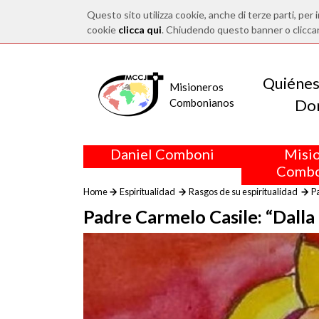
Questo sito utilizza cookie, anche di terze parti, per i
cookie
clicca qui
. Chiudendo questo banner o clicca
Quiéne
Misioneros
Do
Combonianos
Daniel Comboni
Misi
Combo
Home
Espiritualidad
Rasgos de su espiritualidad
Pa
Padre Carmelo Casile: “Dalla 