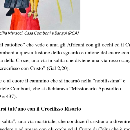
ecilia Maracci, Casa Comboni a Bangui (RCA)
il cattolico” che vede e ama gli Africani con gli occhi ed il C
omboni a questa fusione dello sguardo e unione del cuore con 
ia della Croce, una via in salita che diviene una via rosso san
 crocifisso con Cristo” (Gal 2,20).
te e al cuore il cammino che si incarnò nella “nobilissima” e
aniele Comboni, che si dichiarava “Missionario Apostolico …
9 e 437).
si tutt’uno con il Crocifisso Risorto
salita”, una via martiriale, che conduce il cristiano a divenir
a vedere e ad amare con gli occhi ed il Cuore di Colui che è mo