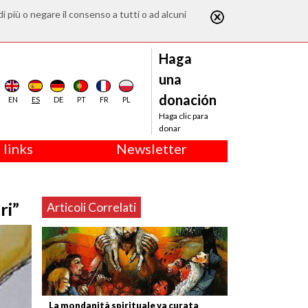
di più o negare il consenso a tutti o ad alcuni
Haga
una
donación
EN
ES
DE
PT
FR
PL
Haga clic para
donar
 links
Newsletter
ri”
Articoli Correlati
La mondanità spirituale va curata