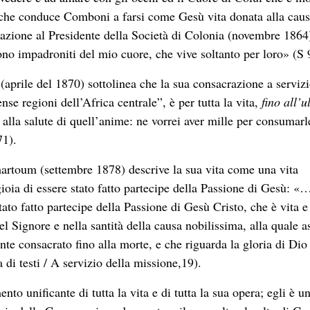
a che conduce Comboni a farsi come Gesù vita donata alla cau
tazione al Presidente della Società di Colonia (novembre 1864
ono impadroniti del mio cuore, che vive soltanto per loro» (S 
aprile del 1870) sottolinea che la sua consacrazione a servizi
e regioni dell’Africa centrale”, è per tutta la vita,
fino all’u
 alla salute di quell’anime: ne vorrei aver mille per consumarl
71).
hartoum (settembre 1878) descrive la sua vita come una vita
gioia di essere stato fatto partecipe della Passione di Gesù: «
stato fatto partecipe della Passione di Gesù Cristo, che è vita e
l Signore e nella santità della causa nobilissima, alla quale 
nte consacrato fino alla morte, e che riguarda la gloria di Dio 
a di testi / A servizio della missione,19).
o unificante di tutta la vita e di tutta la sua opera; egli è u