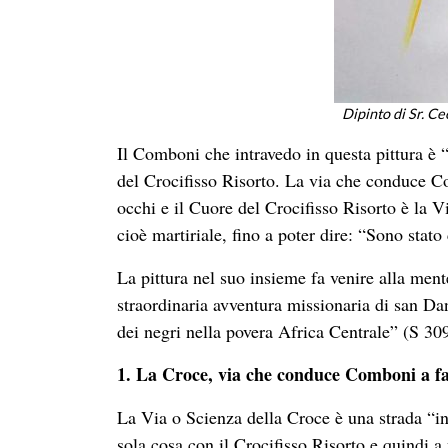
Dipinto di Sr. C
Il Comboni che intravedo in questa pittura è “
del Crocifisso Risorto. La via che conduce C
occhi e il Cuore del Crocifisso Risorto è la V
cioè martiriale, fino a poter dire: “Sono stato
La pittura nel suo insieme fa venire alla men
straordinaria avventura missionaria di san D
dei negri nella povera Africa Centrale” (S 30
1. La Croce, via che conduce Comboni a far
La Via o Scienza della Croce è una strada “in 
sola cosa con il Crocifisso Risorto e quindi 