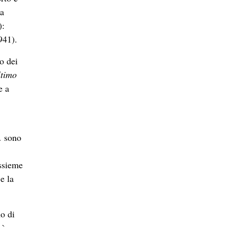
sa
):
941).
o dei
ltimo
e a
… sono
assieme
e la
no di