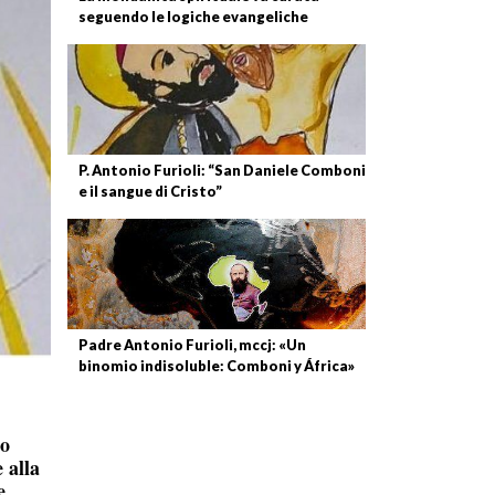
seguendo le logiche evangeliche
P. Antonio Furioli: “San Daniele Comboni
e il sangue di Cristo”
Padre Antonio Furioli, mccj: «Un
binomio indisoluble: Comboni y África»
to
 alla
e