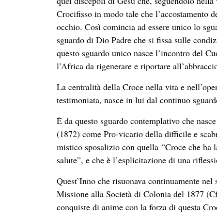
quei discepoli di Gesù che, seguendolo nella v
Crocifisso in modo tale che l’accostamento d
occhio. Così comincia ad essere unico lo sgu
sguardo di Dio Padre che si fissa sulle condiz
questo sguardo unico nasce l’incontro del C
l’Africa da rigenerare e riportare all’abbracc
La centralità della Croce nella vita e nell’o
testimoniata, nasce in lui dal continuo sguar
È da questo sguardo contemplativo che nasce 
(1872) come Pro-vicario della difficile e scab
mistico sposalizio con quella “Croce che ha la
salute”, e che è l’esplicitazione di una rifless
Quest’Inno che risuonava continuamente nel su
Missione alla Società di Colonia del 1877 (C
conquiste di anime con la forza di questa Croc