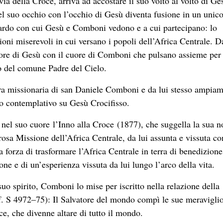
ia della Croce, arriva ad accostare il suo volto al volto di Ge
el suo occhio con l’occhio di Gesù diventa fusione in un unic
ardo con cui Gesù e Comboni vedono e a cui partecipano: lo
ioni miserevoli in cui versano i popoli dell’Africa Centrale. D
uore di Gesù con il cuore di Comboni che pulsano assieme per
io del comune Padre del Cielo.
pera missionaria di san Daniele Comboni e da lui stesso ampia
do contemplativo su Gesù Crocifisso.
nel suo cuore l’Inno alla Croce (1877), che suggella la sua 
rosa Missione dell’Africa Centrale, da lui assunta e vissuta c
 forza di trasformare l’Africa Centrale in terra di benedizione
ione e di un’esperienza vissuta da lui lungo l’arco della vita.
o spirito, Comboni lo mise per iscritto nella relazione della
f. S 4972–75): Il Salvatore del mondo compì le sue meravigli
e, che divenne altare di tutto il mondo.