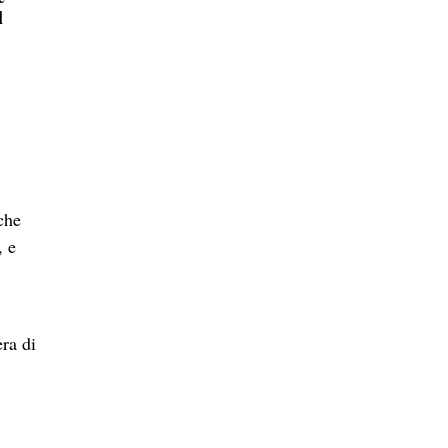
l
che
, e
ra di