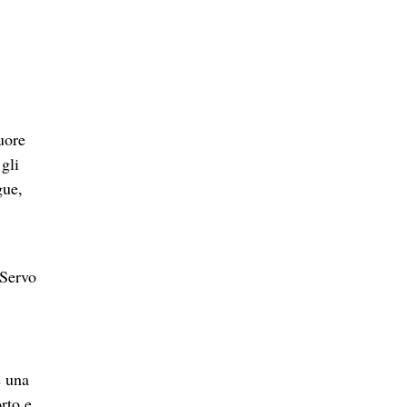
uore
gli
gue,
 Servo
e una
rto e