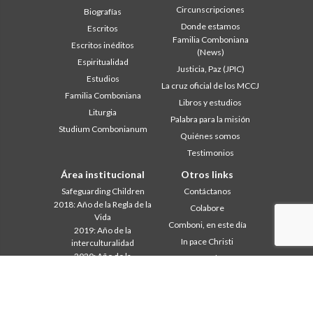
Circunscripciones
Biografías
Donde estamos
Escritos
Familia Comboniana
Escritos inéditos
(News)
Espiritualidad
Justicia, Paz (JPIC)
Estudios
La cruz oficial de los MCCJ
Familia Comboniana
Libros y estudios
Liturgia
Palabra para la misión
Studium Combonianum
Quiénes somos
Testimonios
Área institucional
Otros links
Safeguarding Children
Contáctanos
2018: Año de la Regla de la
Colabore
Vida
Comboni, en este día
2019: Año de la
In pace Christi
interculturalidad
2020: Año de la
Agenda
Ministerialidad
Liturgia del día
Capítulo 2003
Palabras para la misión
Capítulo 2009
Lo más leído