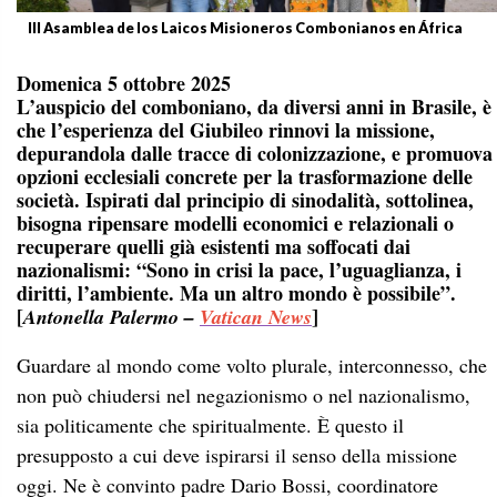
III Asamblea de los Laicos Misioneros Combonianos en África
Domenica 5 ottobre 2025
L’auspicio del comboniano, da diversi anni in Brasile, è
che l’esperienza del Giubileo rinnovi la missione,
depurandola dalle tracce di colonizzazione, e promuova
opzioni ecclesiali concrete per la trasformazione delle
società. Ispirati dal principio di sinodalità, sottolinea,
bisogna ripensare modelli economici e relazionali o
recuperare quelli già esistenti ma soffocati dai
nazionalismi: “Sono in crisi la pace, l’uguaglianza, i
diritti, l’ambiente. Ma un altro mondo è possibile”.
[
]
Antonella Palermo –
Vatican News
Guardare al mondo come volto plurale, interconnesso, che
non può chiudersi nel negazionismo o nel nazionalismo,
sia politicamente che spiritualmente. È questo il
presupposto a cui deve ispirarsi il senso della missione
oggi. Ne è convinto padre Dario Bossi, coordinatore