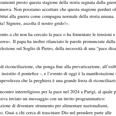
ramonti presto questa stagione della storia segnata dalla guer
a nuova. Non possiamo accettare che questa stagione perduri ol
 abitui alla guerra come compagna normale della storia umana.
sta! Signore, ascolta il nostro grido!».
nto a chi non ha cercato la pace o ha fomentato le tensioni e 
 guerra». Il papa ha inoltre rilanciato le parole pronunciate dalla
elezione sul Soglio di Pietro, della necessità di una “pace dis
i riconciliazione, che ponga fine alla prevaricazione, all’esi
a insistito il pontefice -, e l’evento di oggi è la manifestazione 
pevolezza che la preghiera è una grande forza di riconciliazi
ncontro interreligioso per la pace nel 2024 a Parigi, al quale 
veva inviato un messaggio con un invito programmatico:
azione di diventare strumento per alimentare nazionalismi,
o. Guai a chi cerca di trascinare Dio nel prendere parte alle