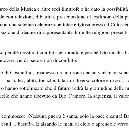
co della Musica e altre sedi limitrofe e ha dato la possibilità
e con relazioni, dibattiti e presentazione di testimoni della p
 con una solenne celebrazione interreligiosa presso il Colosse
azione di decine di rappresentanti di molte religioni presenti
sa perché cessino i conflitti nel mondo e perché Dio tocchi il 
muovere vie di pace e non di conflitto.
rco di Costantino, trasmesse da un drone che su vari maxi sch
 shash, fez, abiti, tonache, talari di diverso colore e diversa f
ro hanno sottolineato che il futuro vedrà la gratitudine delle 
uello che hanno ricevuto da Dio: l’amore, la sapienza, il valo
 commosso: «Nessuna guerra è santa, solo la pace è santa! Ba
, esuli… basta!». E alzando le mani al cielo e aprendole verso