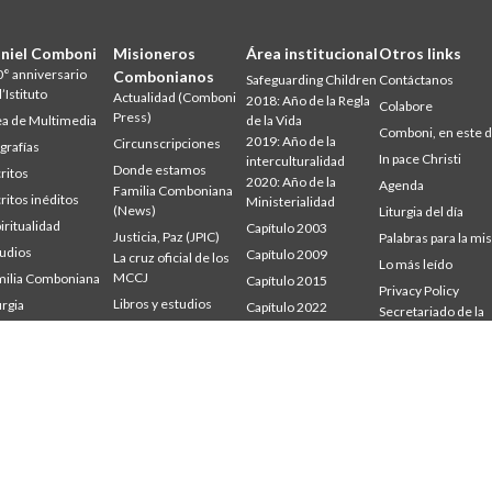
niel Comboni
Misioneros
Área institucional
Otros links
° anniversario
Combonianos
Safeguarding Children
Contáctanos
l’Istituto
Actualidad (Comboni
2018: Año de la Regla
Colabore
Press)
a de Multimedia
de la Vida
Comboni, en este d
2019: Año de la
Circunscripciones
grafías
In pace Christi
interculturalidad
Donde estamos
ritos
2020: Año de la
Agenda
Familia Comboniana
ritos inéditos
Ministerialidad
(News)
Liturgia del día
iritualidad
Capítulo 2003
Justicia, Paz (JPIC)
Palabras para la mi
udios
Capítulo 2009
La cruz oficial de los
Lo más leído
MCCJ
ilia Comboniana
Capítulo 2015
Privacy Policy
Libros y estudios
urgia
Capítulo 2022
Secretariado de la
udium
Palabra para la misión
Misión
Consejo General
mbonianum
Quiénes somos
Intercapitular 2012
Testimonios
Intercapitular 2018
Intercapitular 2025
Oficina de
Comunicación
Secretariado