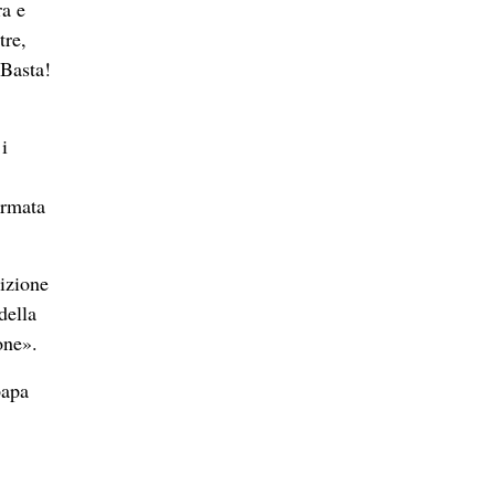
ra e
tre,
 Basta!
i
armata
bizione
della
one».
papa