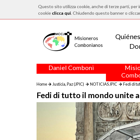
Questo sito utilizza cookie, anche di terze parti, per i
cookie
clicca qui
. Chiudendo questo banner o clicca
Quiéne
Misioneros
Do
Combonianos
Daniel Comboni
Misi
Combo
Home
Justicia, Paz (JPIC)
NOTICIAS JPIC
Fedi di tu
Fedi di tutto il mondo unite 