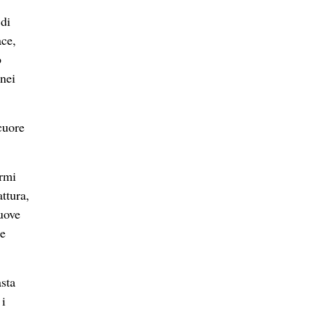
 di
ace,
o
 nei
cuore
ermi
attura,
nuove
re
sta
 i