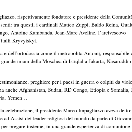
iazzo, rispettivamente fondatore e presidente della Comunità
esenti: tra questi, i cardinali Matteo Zuppi, Baldo Reina, Gual
ongo, Antoine Kambanda, Jean-Marc Aveline, l’arcivescovo
italii Kryvytskyi.
a e dell’ortodossia come il metropolita Antonij, responsabile 
il grande imam della Moschea di Istiqlal a Jakarta, Nasaruddi
testimonianze, preghiere per i paesi in guerra o colpiti da viol
 ma anche Afghanistan, Sudan, RD Congo, Etiopia e Somalia, 
eria, Yemen…
 la celebrazione, il presidente Marco Impagliazzo aveva detto:
e ad Assisi dei leader religiosi del mondo da parte di Giovann
sce per pregare insieme, in una grande esperienza di comunione