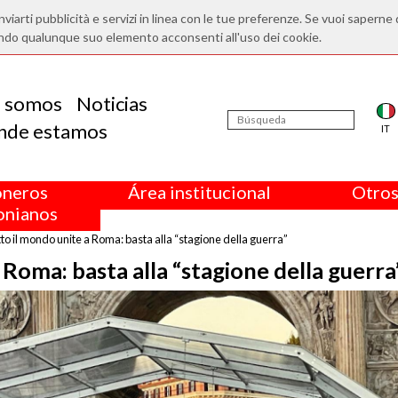
nviarti pubblicità e servizi in linea con le tue preferenze. Se vuoi saperne 
ndo qualunque suo elemento acconsenti all'uso dei cookie.
s somos
Noticias
nde estamos
IT
oneros
Área institucional
Otros
nianos
tto il mondo unite a Roma: basta alla “stagione della guerra”
a Roma: basta alla “stagione della guerra