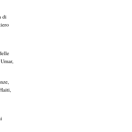
 di
tiero
delle
n Umar,
enze,
Haiti,
i