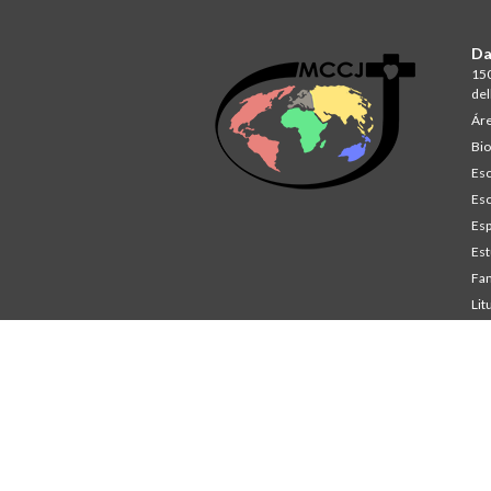
Da
150
del
Áre
Bio
Esc
Esc
Esp
Est
Fam
Lit
St
Co