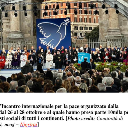
r l’Incontro internazionale per la pace organizzato dalla
al 26 al 28 ottobre e al quale hanno preso parte 10mila p
sti sociali di tutti i continenti. [
Photo credit:
Comunità di
]
ni, mccj –
Nigrizia