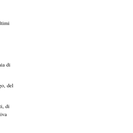
ltimi
ia di
go, del
i, di
diva