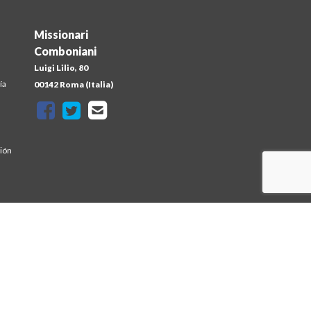
Missionari
Comboniani
Luigi Lilio, 80
ía
00142 Roma (Italia)
sión