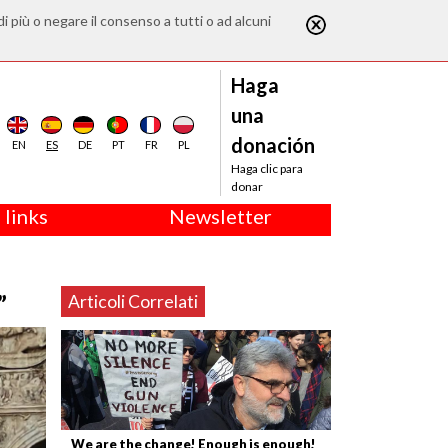
di più o negare il consenso a tutti o ad alcuni
Haga
una
donación
EN
ES
DE
PT
FR
PL
Haga clic para
donar
 links
Newsletter
”
Articoli Correlati
We are the change! Enough is enough!