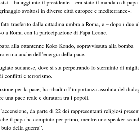
ssisi – ha aggiunto il presidente – era stato il mandato di papa
grinaggio svoltosi in diverse città europee e mediterranee».
fatti trasferito dalla cittadina umbra a Roma, e – dopo i due u
uovo a Roma con la partecipazione di Papa Leone.
l papa alla ottantenne Koko Kondo, sopravvissuta alla bomba
rore ma anche dell’energia della pace.
iato sudanese, dove si sta perpetrando lo sterminio di miglia
i conflitti e terrorismo.
razione per la pace, ha ribadito l’importanza assoluta del dialo
e una pace reale e duratura tra i popoli.
accensione, da parte di 22 dei rappresentanti religiosi present
o che il papa ha compiuto per primo, mentre uno speaker scan
 buio della guerra”.