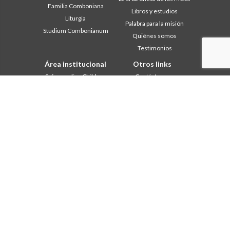
Familia Comboniana
Libros y estudios
Liturgia
Palabra para la misión
Studium Combonianum
Quiénes somos
Testimonios
Área institucional
Otros links
Safeguarding Children
Contáctanos
2018: Año de la Regla de la
Colabore
Vida
Comboni, en este día
2019: Año de la
In pace Christi
interculturalidad
2020: Año de la
Agenda
Ministerialidad
Liturgia del día
Capítulo 2003
Palabras para la misión
Capítulo 2009
Lo más leído
Capítulo 2015
Privacy Policy
Capítulo 2022
Secretariado de la Misión
Consejo General
Intercapitular 2012
Intercapitular 2018