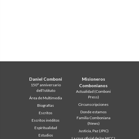
Daniel Comboni
Misioneros
150° anniversario
Combonianos
dell’Istituto
Actualidad (Comboni
Press)
Área de Multimedia
Circunscripciones
Biografías
Donde estamos
Escritos
Familia Comboniana
Escritos inéditos
(News)
Espiritualidad
Justicia, Paz (JPIC)
Estudios
La cruz oficial de los MCCJ