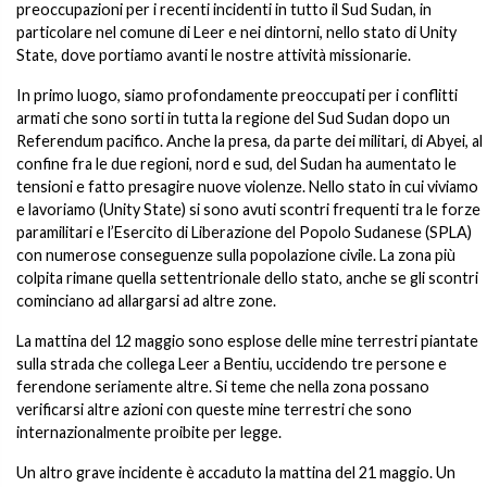
preoccupazioni per i recenti incidenti in tutto il Sud Sudan, in
particolare nel comune di Leer e nei dintorni, nello stato di Unity
State, dove portiamo avanti le nostre attività missionarie.
In primo luogo, siamo profondamente preoccupati per i conflitti
armati che sono sorti in tutta la regione del Sud Sudan dopo un
Referendum pacifico. Anche la presa, da parte dei militari, di Abyei, al
confine fra le due regioni, nord e sud, del Sudan ha aumentato le
tensioni e fatto presagire nuove violenze. Nello stato in cui viviamo
e lavoriamo (Unity State) si sono avuti scontri frequenti tra le forze
paramilitari e l’Esercito di Liberazione del Popolo Sudanese (SPLA)
con numerose conseguenze sulla popolazione civile. La zona più
colpita rimane quella settentrionale dello stato, anche se gli scontri
cominciano ad allargarsi ad altre zone.
La mattina del 12 maggio sono esplose delle mine terrestri piantate
sulla strada che collega Leer a Bentiu, uccidendo tre persone e
ferendone seriamente altre. Si teme che nella zona possano
verificarsi altre azioni con queste mine terrestri che sono
internazionalmente proibite per legge.
Un altro grave incidente è accaduto la mattina del 21 maggio. Un