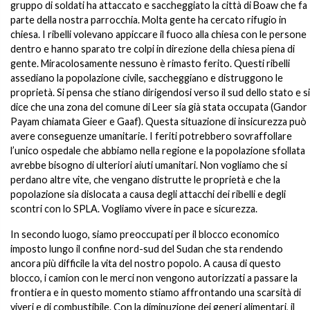
gruppo di soldati ha attaccato e saccheggiato la città di Boaw che fa
parte della nostra parrocchia. Molta gente ha cercato rifugio in
chiesa. I ribelli volevano appiccare il fuoco alla chiesa con le persone
dentro e hanno sparato tre colpi in direzione della chiesa piena di
gente. Miracolosamente nessuno è rimasto ferito. Questi ribelli
assediano la popolazione civile, saccheggiano e distruggono le
proprietà. Si pensa che stiano dirigendosi verso il sud dello stato e si
dice che una zona del comune di Leer sia già stata occupata (Gandor
Payam chiamata Gieer e Gaaf). Questa situazione di insicurezza può
avere conseguenze umanitarie. I feriti potrebbero sovraffollare
l’unico ospedale che abbiamo nella regione e la popolazione sfollata
avrebbe bisogno di ulteriori aiuti umanitari. Non vogliamo che si
perdano altre vite, che vengano distrutte le proprietà e che la
popolazione sia dislocata a causa degli attacchi dei ribelli e degli
scontri con lo SPLA. Vogliamo vivere in pace e sicurezza.
In secondo luogo, siamo preoccupati per il blocco economico
imposto lungo il confine nord-sud del Sudan che sta rendendo
ancora più difficile la vita del nostro popolo. A causa di questo
blocco, i camion con le merci non vengono autorizzati a passare la
frontiera e in questo momento stiamo affrontando una scarsità di
viveri e di combustibile. Con la diminuzione dei generi alimentari, il