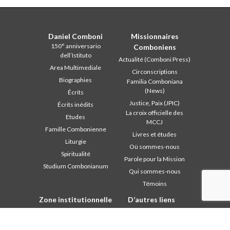
Daniel Comboni
Missionnaires
150° anniversario
Comboniens
dell’Istituto
Actualité (Comboni Press)
Area Multimediale
Circonscriptions
Biographies
Familia Comboniana
(News)
Écrits
Justice, Paix (JPIC)
Écrits inédits
La croix officielle des
Etudes
MCCJ
Famille Combonienne
Livres et études
Liturgie
Où sommes-nous
Spiritualité
Parole pour la Mission
Studium Combonianum
Qui sommes-nous
Témoins
Zone institutionnelle
D’autres liens
Safeguarding Children
Contactez-nous
2018: Année de la Règle de
Collaborez