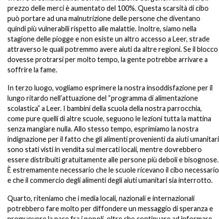
prezzo delle merci è aumentato del 100%. Questa scarsità di cibo
può portare ad una malnutrizione delle persone che diventano
quindi più vulnerabili rispetto alle malattie. Inoltre, siamo nella
stagione delle piogge e non esiste un altro accesso a Leer, strade
attraverso le quali potremmo avere aiuti da altre regioni. Se il blocco
dovesse protrarsi per molto tempo, la gente potrebbe arrivare a
soffrire la fame.
In terzo luogo, vogliamo esprimere la nostra insoddisfazione per il
lungo ritardo nell’attuazione del “programma di alimentazione
scolastica” a Leer. I bambini della scuola della nostra parrocchia,
come pure quelli di altre scuole, seguono le lezioni tutta la mattina
senza mangiare nulla. Allo stesso tempo, esprimiamo la nostra
indignazione per il fatto che gli alimenti provenienti da aiuti umanitari
sono stati visti in vendita sui mercati locali, mentre dovrebbero
essere distribuiti gratuitamente alle persone più deboli e bisognose.
È estremamente necessario che le scuole ricevano il cibo necessario
e che il commercio degli alimenti degli aiuti umanitari sia interrotto.
Quarto, riteniamo che i media locali, nazionali e internazionali
potrebbero fare molto per diffondere un messaggio di speranza e
promuovere la pace fra i popoli, oltre che continuare ad informare