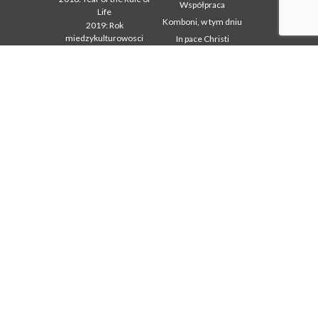
Współpraca
Life
Komboni, w tym dniu
2019: Rok
miedzykulturowosci
In pace Christi
2020 r.: Rok ministerstw
Agenda
Biuro Komunikacji
Liturgia dnia
Intercapitolare 2012
Słowo dla misji
Intercapitolare 2018
Najpopularniejsze
Intercapitolare 2025
Privacy Policy
Kapitula 2003
Sekretariat misji
Kapitula 2009
Kapitula 2015
Kapitula 2022
Listy Przel. Gen. i Rady
Generalnej
Mission Secretariat
Ochrona Maloletnich
Sekr. Formacji
Sekr. Ekonomii