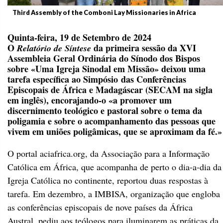
Third Assembly of the Comboni Lay Missionaries in Africa
Quinta-feira, 19 de Setembro de 2024
O
da primeira sessão da XVI
Relatório de Síntese
Assembleia Geral Ordinária do Sínodo dos Bispos
sobre «Uma Igreja Sinodal em Missão» deixou uma
tarefa específica ao Simpósio das Conferências
Episcopais de África e Madagáscar (SECAM na sigla
em inglês), encorajando-o «a promover um
discernimento teológico e pastoral sobre o tema da
poligamia e sobre o acompanhamento das pessoas que
vivem em uniões poligâmicas, que se aproximam da fé.»
O portal aciafrica.org, da Associação para a Informação
Católica em África, que acompanha de perto o dia-a-dia da
Igreja Católica no continente, reportou duas respostas à
tarefa. Em dezembro, a IMBISA, organização que engloba
as conferências episcopais de nove países da África
Austral, pediu aos teólogos para iluminarem as práticas da