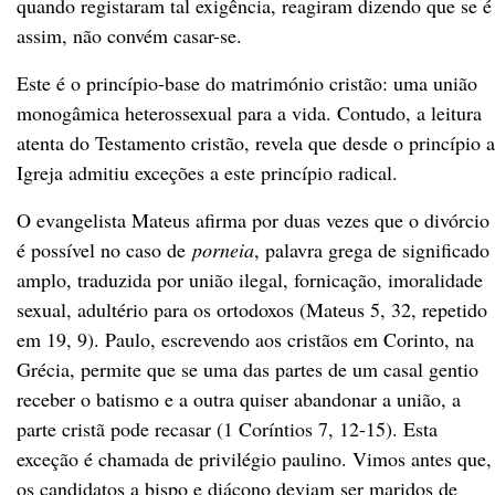
quando registaram tal exigência, reagiram dizendo que se é
assim, não convém casar-se.
Este é o princípio-base do matrimónio cristão: uma união
monogâmica heterossexual para a vida. Contudo, a leitura
atenta do Testamento cristão, revela que desde o princípio a
Igreja admitiu exceções a este princípio radical.
O evangelista Mateus afirma por duas vezes que o divórcio
é possível no caso de
porneia
, palavra grega de significado
amplo, traduzida por união ilegal, fornicação, imoralidade
sexual, adultério para os ortodoxos (Mateus 5, 32, repetido
em 19, 9). Paulo, escrevendo aos cristãos em Corinto, na
Grécia, permite que se uma das partes de um casal gentio
receber o batismo e a outra quiser abandonar a união, a
parte cristã pode recasar (1 Coríntios 7, 12-15). Esta
exceção é chamada de privilégio paulino. Vimos antes que,
os candidatos a bispo e diácono deviam ser maridos de