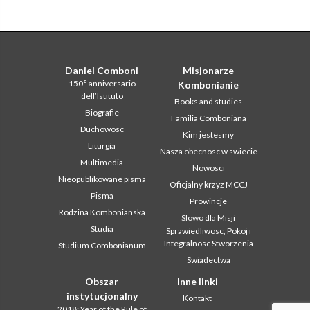
Daniel Comboni
Misjonarze
150° anniversario
Kombonianie
dell’Istituto
Books and studies
Biografie
Familia Comboniana
Duchowosc
Kim jestesmy
Liturgia
Nasza obecnosc w swiecie
Multimedia
Nowosci
Nieopublikowane pisma
Oficjalny krzyz MCCJ
Pisma
Prowincje
Rodzina Kombonianska
Slowo dla Misji
Studia
Sprawiedliwosc, Pokoj i
Integralnosc Stworzenia
Studium Combonianum
Swiadectwa
Obszar
Inne linki
instytucjonalny
Kontakt
2018: Year of the Rule of