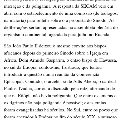
iniciação e da poligamia. A resposta da SECAM veio em
abril com o estabelecimento de uma comissão (de teólogos,
na maioria) para refletir sobre o a proposta do Sínodo. As
deliberações seriam apresentadas na assembleia plenária do
organismo continental, agendada para julho no Ruanda.
São João Paulo II deixou o mesmo convite aos bispos
africanos depois do primeiro Sínodo sobre a Igreja em
África. Dom Armido Gasparini, o então bispo de Hawassa,
no sul da Etiópia, contou-me, frustrado, que tentou
introduzir a questão numa reunião da Conferência
Episcopal. Contudo, o arcebispo de Adis-Abeba, o cardeal
Paulos Tzadua, cortou a discussão pela raiz, afirmando de
que na Etiópia não havia poligamia. Que entre os amaras e
os tigrinos não haja poligamia é possível; estas etnias
foram evangelizadas há séculos. No Sul, entre os povos que
foram anexados à Etiópia no fim do século XIX, a situação