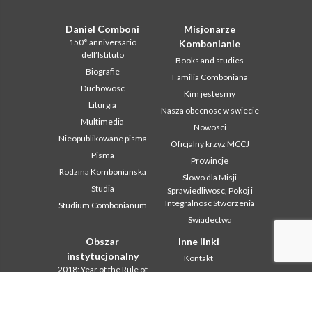
Daniel Comboni
Misjonarze
150° anniversario
Kombonianie
dell’Istituto
Books and studies
Biografie
Familia Comboniana
Duchowosc
Kim jestesmy
Liturgia
Nasza obecnosc w swiecie
Multimedia
Nowosci
Nieopublikowane pisma
Oficjalny krzyz MCCJ
Pisma
Prowincje
Rodzina Kombonianska
Slowo dla Misji
Studia
Sprawiedliwosc, Pokoj i
Integralnosc Stworzenia
Studium Combonianum
Swiadectwa
Obszar
Inne linki
instytucjonalny
Kontakt
2018: Year of the Rule of
Współpraca
Life
Komboni, w tym dniu
2019: Rok
miedzykulturowosci
In pace Christi