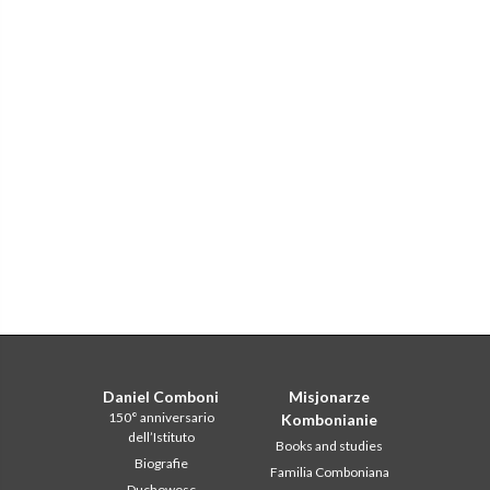
Daniel Comboni
Misjonarze
150° anniversario
Kombonianie
dell’Istituto
Books and studies
Biografie
Familia Comboniana
Duchowosc