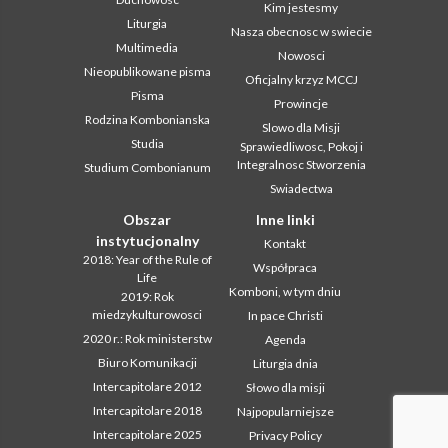
Kim jestesmy
Liturgia
Nasza obecnosc w swiecie
Multimedia
Nowosci
Nieopublikowane pisma
Oficjalny krzyz MCCJ
Pisma
Prowincje
Rodzina Kombonianska
Slowo dla Misji
Studia
Sprawiedliwosc, Pokoj i
Integralnosc Stworzenia
Studium Combonianum
Swiadectwa
Obszar
Inne linki
instytucjonalny
Kontakt
2018: Year of the Rule of
Współpraca
Life
Komboni, w tym dniu
2019: Rok
miedzykulturowosci
In pace Christi
2020 r.: Rok ministerstw
Agenda
Biuro Komunikacji
Liturgia dnia
Intercapitolare 2012
Słowo dla misji
Intercapitolare 2018
Najpopularniejsze
Intercapitolare 2025
Privacy Policy