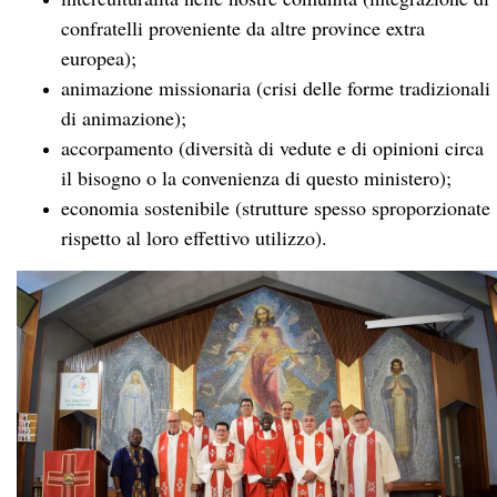
confratelli proveniente da altre province extra
europea);
animazione missionaria (crisi delle forme tradizionali
di animazione);
accorpamento (diversità di vedute e di opinioni circa
il bisogno o la convenienza di questo ministero);
economia sostenibile (strutture spesso sproporzionate
rispetto al loro effettivo utilizzo).
Nelle due sessioni del pomeriggio
, i partecipanti sono
stati invitati a dividersi in gruppi per dialogare, offrire
suggerimenti o porre domande relative dapprima al
continente nel suo insieme e poi alle singole province. Ne è
seguito un lungo, vivace e fruttuoso dibattitto.