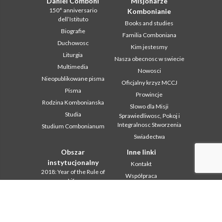
Daniel Comboni
Misjonarze
150° anniversario
Kombonianie
dell’Istituto
Books and studies
Biografie
Familia Comboniana
Duchowosc
Kim jestesmy
Liturgia
Nasza obecnosc w swiecie
Multimedia
Nowosci
Nieopublikowane pisma
Oficjalny krzyz MCCJ
Pisma
Prowincje
Rodzina Kombonianska
Slowo dla Misji
Studia
Sprawiedliwosc, Pokoj i
Integralnosc Stworzenia
Studium Combonianum
Swiadectwa
Obszar
Inne linki
instytucjonalny
Kontakt
2018: Year of the Rule of
Współpraca
Life
Komboni, w tym dniu
2019: Rok
miedzykulturowosci
In pace Christi
2020 r.: Rok ministerstw
Agenda