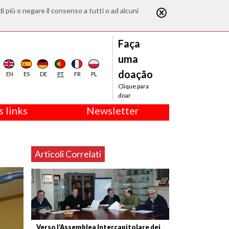
di più o negare il consenso a tutti o ad alcuni
Faça
uma
doação
EN
ES
DE
PT
FR
PL
Clique para
doar
 links
Newsletter
Articoli Correlati
Verso l’Assemblea Intercapitolare dei