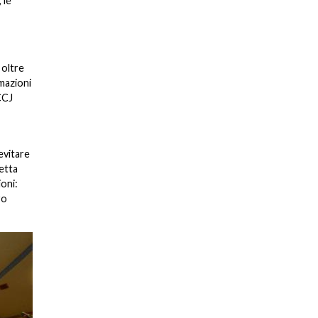
 le
 oltre
rmazioni
CCJ
evitare
netta
ioni:
ro