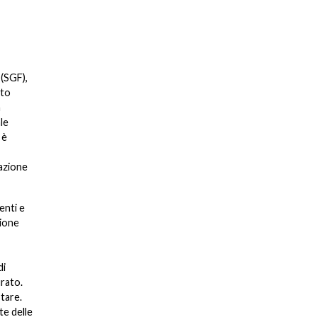
 (SGF),
nto
a
le
 è
mazione
enti e
zione
di
urato.
tare.
te delle