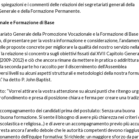
 spiegazioni e i commenti delle relazioni dei segretariati generali della
a Generale e della Formazione Permanente.
nale e Formazione di Base
etariato Generale della Promozione Vocazionale e la Formazione di Base
ogo, di presentare per la vostra informazione e considerazione, l’andame
le proposte concrete per migliorare la qualità del nostro servizio nell
a relazione si concentra sugli obiettivi fissati dal XVII Capitolo Genera
o (2009-2012) e ciò che ancora rimane da mettere in pratica o addirittura
la seconda parte ho raccolto per il discernimento dell’Assemblea
iversi livelli su alcuni aspetti strutturali e metodologici della nostra for
).” ha detto P. John Baptist.
to: “Vorrei attirare la vostra attenzione su alcuni punti che ritengo urg
pprofondimento e presa di posizione chiara e ferma per creare una tradi
 accompagnamento dei candidati prima del postulato: Senza una buona
buona formazione. Si sente il bisogno di avere più chiarezza nei criteri 
 scolastica e religiosa...) e di avere un accompagnamento previo più acc
resta ancora l’anello debole che le autorità competenti devono riaggius
onamento dell’équipe formativa: Si richiede: un maggiore sforzo da par