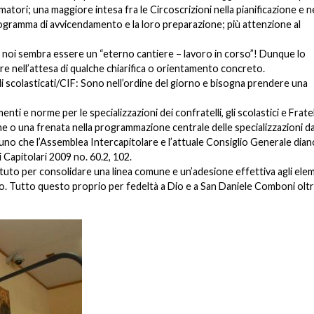
atori; una maggiore intesa fra le Circoscrizioni nella pianificazione e ne
ogramma di avvicendamento e la loro preparazione; più attenzione al
r noi sembra essere un “eterno cantiere – lavoro in corso”! Dunque lo
re nell’attesa di qualche chiarifica o orientamento concreto.
li scolasticati/CIF: Sono nell’ordine del giorno e bisogna prendere una
i e norme per le specializzazioni dei confratelli, gli scolastici e Fratell
e o una frenata nella programmazione centrale delle specializzazioni d
o che l’Assemblea Intercapitolare e l’attuale Consiglio Generale dian
i Capitolari 2009 no. 60.2, 102.
tituto per consolidare una linea comune e un’adesione effettiva agli ele
 Tutto questo proprio per fedeltà a Dio e a San Daniele Comboni olt