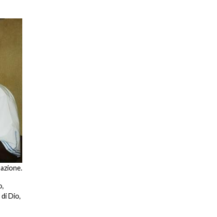
mazione.
o,
 di Dio,