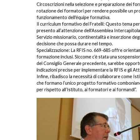
Circoscrizioni nella selezione e preparazione dei form
rotazione dei formatori per rendere possibile un pr
funzionamento dell'équipe formativa.
Il curriculum formativo dei Fratelli: Questo tema pe
presento all’attenzione dell'Assemblea Intercapitola
Servizio missionario, continentalità e inserzione deg
decisione che possa durare nel tempo.
Specializzazione: La RFIS no. 669-685 offre orientament
formazione inclusi. Siccome c’è stata una sospension
del Consiglio Generale precedente, sarebbe opportun
indicazioni precise per implementare la RFIS e gli Att
Infine, ribadisco la necessità di collaborare come Is
che formano l’unico progetto formativo comboniano.
per rispetto all’Istituto, ai formatori e ai formandi”.