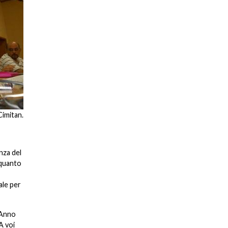
Cimitan.
nza del
 quanto
ale per
’Anno
A voi