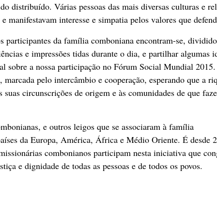
do distribuído. Várias pessoas das mais diversas culturas e rel
 e manifestavam interesse e simpatia pelos valores que defen
 os participantes da família comboniana encontram-se, dividid
iências e impressões tidas durante o dia, e partilhar algumas i
l sobre a nossa participação no Fórum Social Mundial 2015.
a, marcada pelo intercâmbio e cooperação, esperando que a ri
s suas circunscrições de origem e às comunidades de que faz
onianas, e outros leigos que se associaram à família
países da Europa, América, África e Médio Oriente. É desde 
missionárias combonianos participam nesta iniciativa que co
tiça e dignidade de todas as pessoas e de todos os povos.