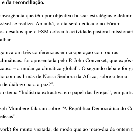
 e da reconciliação.
vergência que têm por objectivo buscar estratégias e definir
ssível se realize. Amanhã, o dia será dedicado ao Fórum
os desafios que o FSM coloca à actividade pastoral missionár
alhar.
anizaram três conferências em cooperação com outras
 climáticas, foi apresentada pelo P. John Converset, que expôs 
 causa – a mudança climática global”. O segundo debate foi g
ão com as Irmãs de Nossa Senhora da África, sobre o tema
u de diálogo para a paz?”.
 o tema “Indústria extractiva e o papel das Igrejas”, em parti
oseph Mumbere falaram sobre “A República Democrática do C
efesas”.
k) foi muito visitada, de modo que ao meio-dia de ontem 