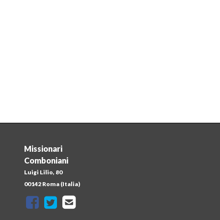
Missionari
Comboniani
Luigi Lilio, 80
a
00142 Roma (Italia)