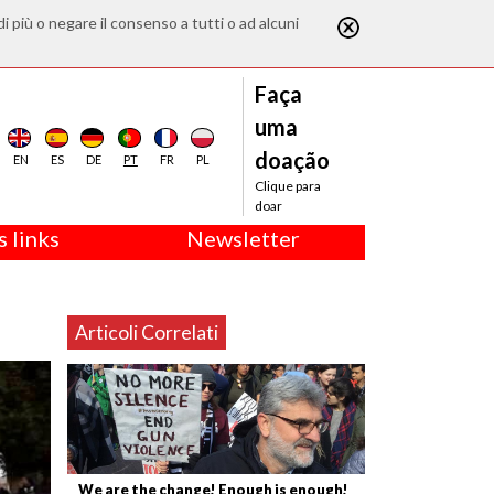
di più o negare il consenso a tutti o ad alcuni
Faça
uma
doação
EN
ES
DE
PT
FR
PL
Clique para
doar
 links
Newsletter
Articoli Correlati
We are the change! Enough is enough!