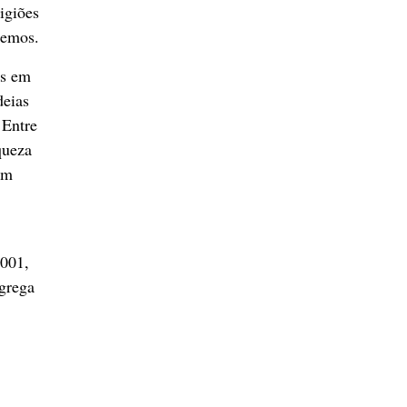
igiões
demos.
os em
deias
 Entre
queza
em
2001,
ngrega