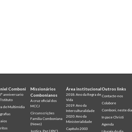
niel Comboni
Missionários
Área institucional
Outros links
° anniversario
2018: Ano da Regra de
Combonianos
Contacte-nos
l’Istituto
Vida
A cruz oficial dos
Colabore
2019: Ano da
MCCJ
a de Multimídia
Comboni, neste di
Interculturalidade
Circunscrições
grafias
2020: Ano da
In pace Christi
Familia Comboniana
aios
Ministerialidade
(News)
Agenda
ritos
Capítulo 2003
Justiça, Paz (JPIC)
Liturgia do dia