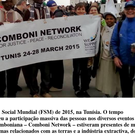
 Social Mundial (FSM) de 2015, na Tunísia. O tempo
eu a participação massiva das pessoas nos diversos eventos
omboniana – Comboni Network – estiveram presentes de 
emas relacionados com as terras e a indústria extractiva, d