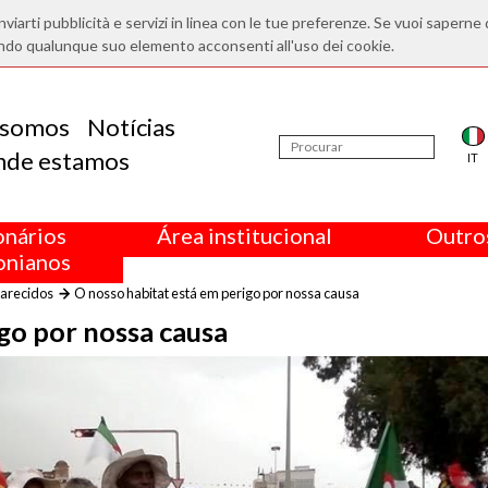
nviarti pubblicità e servizi in linea con le tue preferenze. Se vuoi saperne 
ndo qualunque suo elemento acconsenti all'uso dei cookie.
somos
Notícias
nde estamos
IT
onários
Área institucional
Outros
nianos
parecidos
O nosso habitat está em perigo por nossa causa
go por nossa causa