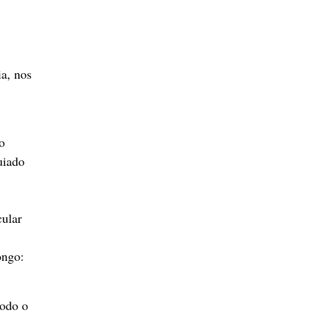
ia, nos
o
uiado
cular
ongo:
todo o