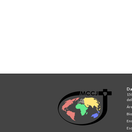
Da
150
del
Áre
Bio
Ens
Esc