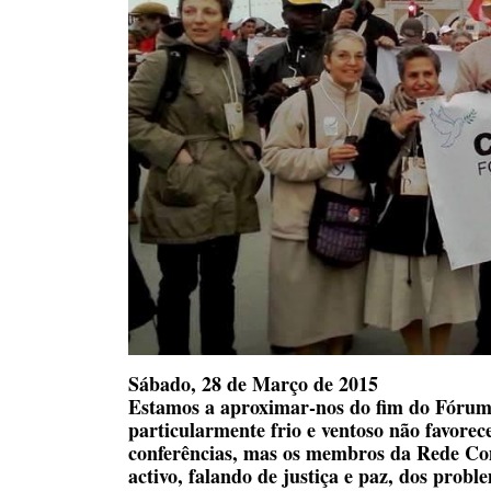
Sábado, 28 de Março de 2015
Estamos a aproximar-nos do fim do Fórum
particularmente frio e ventoso não favorec
conferências, mas os membros da Rede C
activo, falando de justiça e paz, dos probl