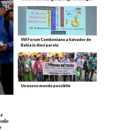
VIII Forum Comboniano a Salvador de
Bahia in dieci parole
Un nuovo mondo possibile
 e
modo
o