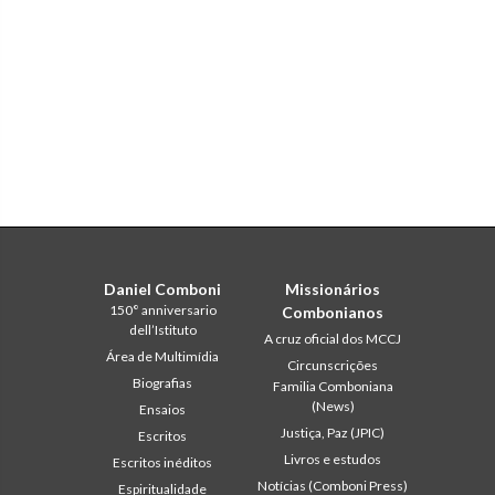
Daniel Comboni
Missionários
150° anniversario
Combonianos
dell’Istituto
A cruz oficial dos MCCJ
Área de Multimídia
Circunscrições
Biografias
Familia Comboniana
(News)
Ensaios
Justiça, Paz (JPIC)
Escritos
Livros e estudos
Escritos inéditos
Notícias (Comboni Press)
Espiritualidade