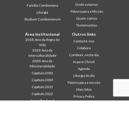
Onde estamos
Família Comboniana
Palavra para a Missão
Liturgia
Quem somos
Studium Combonianum
Testemunhas
Área institucional
Outros links
2018: Ano da Regra de
Contacte-nos
Vida
Colabore
2019: Ano da
Comboni, neste dia
Interculturalidade
2020: Ano da
In pace Christi
Ministerialidade
Agenda
Capítulo 2003
Liturgia do dia
Capítulo 2009
Palavra para a missão
Capítulo 2015
Mais lidos
Capítulo 2022
Privacy Policy
Conselho Geral
Secretariado da Missão
Gabinete de Comunicação
Intercapitular 2012
Intercapitular 2018
Intercapitular 2025