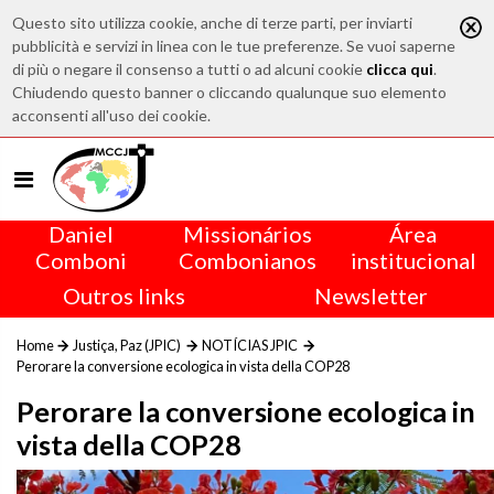
Questo sito utilizza cookie, anche di terze parti, per inviarti
pubblicità e servizi in linea con le tue preferenze. Se vuoi saperne
di più o negare il consenso a tutti o ad alcuni cookie
clicca qui
.
Chiudendo questo banner o cliccando qualunque suo elemento
acconsenti all'uso dei cookie.
Daniel
Missionários
Área
Comboni
Combonianos
institucional
Outros links
Newsletter
Home
Justiça, Paz (JPIC)
NOTÍCIAS JPIC
Perorare la conversione ecologica in vista della COP28
Perorare la conversione ecologica in
vista della COP28