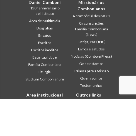
Daniel Comboni
Missionários
150° anniversario
Combonianos
dell’Istituto
A cruz oficial dos MCCJ
Área de Multimídia
Circunscrições
Biografias
Familia Comboniana
(News)
Ensaios
Justiça, Paz (JPIC)
Escritos
Livros e estudos
Escritos inéditos
Notícias (Comboni Press)
Espiritualidade
Onde estamos
Família Comboniana
Palavra para a Missão
Liturgia
Quem somos
Studium Combonianum
Testemunhas
Área institucional
Outros links
2018: Ano da Regra de
Contacte-nos
Vida
Colabore
2019: Ano da
Comboni, neste dia
Interculturalidade
2020: Ano da
In pace Christi
Ministerialidade
Agenda
Capítulo 2003