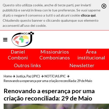
Questo sito utilizza cookie, anche di terze parti, per inviarti
pubblicità e servizi in linea con le tue preferenze. Se vuoi saperne
di più o negare il consenso a tutti o ad alcuni cookie
clicca qui
.
Chiudendo questo banner o cliccando qualunque suo elemento
acconsenti all'uso dei cookie.
Daniel
Missionários
Área
Comboni
Combonianos
institucional
Outros links
Newsletter
Home
Justiça, Paz (JPIC)
NOTÍCIAS JPIC
Renovando a esperança por uma criação reconciliada: 29 de Maio
Renovando a esperança por uma
criação reconciliada: 29 de Maio