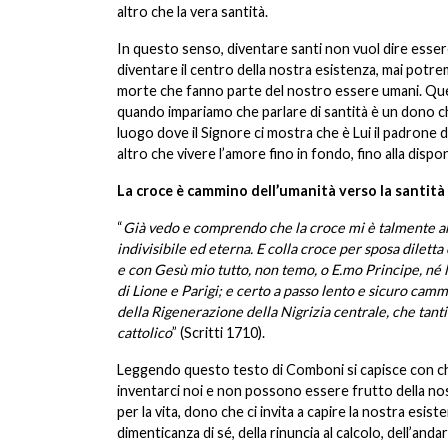
altro che la vera santità.
In questo senso, diventare santi non vuol dire esser
diventare il centro della nostra esistenza, mai potremm
morte che fanno parte del nostro essere umani. Ques
quando impariamo che parlare di santità è un dono che 
luogo dove il Signore ci mostra che è Lui il padrone de
altro che vivere l’amore fino in fondo, fino alla dispo
La croce è cammino dell’umanità verso la santità
“
Già vedo e comprendo che la croce mi è talmente ami
indivisibile ed eterna. E colla croce per sposa dilet
e con Gesù mio tutto, non temo, o E.mo Principe, né l
di Lione e Parigi; e certo a passo lento e sicuro cam
della Rigenerazione della Nigrizia centrale, che tanti
cattolico
”
(Scritti 1710).
Leggendo questo testo di Comboni si capisce con chi
inventarci noi e non possono essere frutto della n
per la vita, dono che ci invita a capire la nostra esist
dimenticanza di sé, della rinuncia al calcolo, dell’a