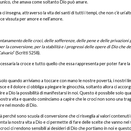
, l’unico, che amava come soltanto Dio può amare.
 insegna, attraverso la vita dei santi di tutti i tempi, che non c’è un’alt
roce vissuta per amore e nell’amore.
tanamento delle croci, delle sofferenze, delle pene e delle privazioni 
per la conversione, per la stabilità e i progressi delle opere di Dio che 
Calvario
” (Scritti 5258).
cessaria la croce e tutto quello che essa rappresenta per poter fare la
solo quando arriviamo a toccare con mano le nostre povertà, i nostri limi
e e il dolore ci obbliga a piegare le ginocchia, soltanto allora ci accor
e a Dio la possibilità di manifestarsi in noi. Questo è possibile solo q
nostra vita e quando cominciamo a capire che le croci non sono una trag
re nel mondo di Dio.
à perché sono scuola di conversione che ci risveglia ai valori contenuti 
nta la nostra vita a Dio e ci permette di fare delle scelte che vanno nel
 croci ci rendono sensibili ai desideri di Dio che portiamo in noi e quest