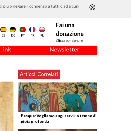
di più o negare il consenso a tutti o ad alcuni
Fai una
donazione
ES
DE
PT
FR
PL
Clicca per donare
 link
Newsletter
Articoli Correlati
Pasqua: Vogliamo augurarvi un tempo di
gioia profonda