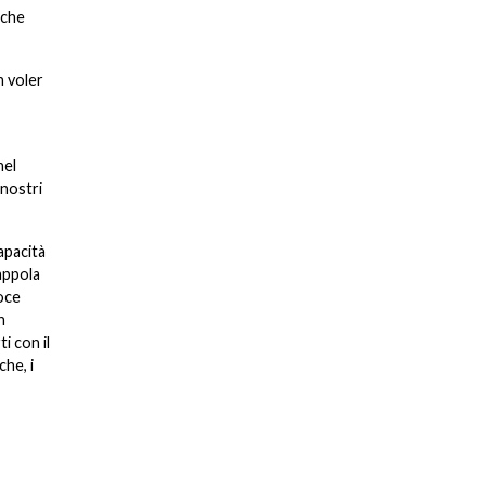
 che
n voler
nel
 nostri
apacità
rappola
roce
n
i con il
che, i