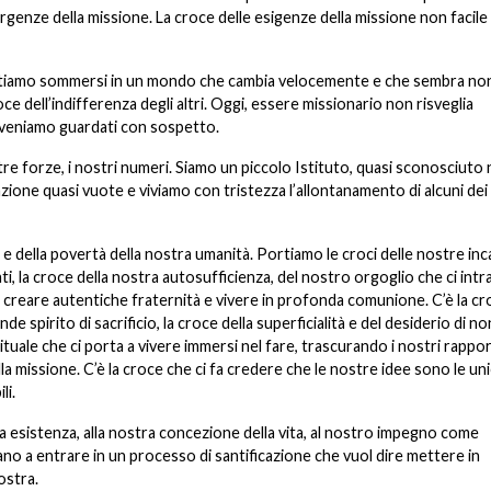
 urgenze della missione. La croce delle esigenze della missione non facile
entiamo sommersi in un mondo che cambia velocemente e che sembra no
e dell’indifferenza degli altri. Oggi, essere missionario non risveglia
te veniamo guardati con sospetto.
re forze, i nostri numeri. Siamo un piccolo Istituto, quasi sconosciuto 
one quasi vuote e viviamo con tristezza l’allontanamento di alcuni dei
e della povertà della nostra umanità. Portiamo le croci delle nostre inc
ti, la croce della nostra autosufficienza, del nostro orgoglio che ci int
di creare autentiche fraternità e vivere in profonda comunione. C’è la c
nde spirito di sacrificio, la croce della superficialità e del desiderio di no
rituale che ci porta a vivere immersi nel fare, trascurando i nostri rapport
la missione. C’è la croce che ci fa credere che le nostre idee sono le uni
li.
ra esistenza, alla nostra concezione della vita, al nostro impegno come
ano a entrare in un processo di santificazione che vuol dire mettere in
ostra.