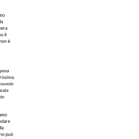
mmo
la
vera
o il
 non è
Sposa
rissima,
e nuvole
deata
ato
iamo
andare
lla
uno può