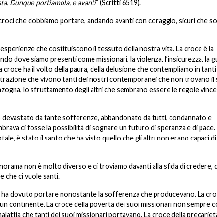
sta. Dunque portiamola, e avanti
” (Scritti 6519).
 croci che dobbiamo portare, andando avanti con coraggio, sicuri che s
perienze che costituiscono il tessuto della nostra vita. La croce è la
do dove siamo presenti come missionari, la violenza, l’insicurezza, la g
a croce ha il volto della paura, della delusione che contempliamo in tanti
ustrazione che vivono tanti dei nostri contemporanei che non trovano il
a menzogna, lo sfruttamento degli altri che sembrano essere le regole vince
devastato da tante sofferenze, abbandonato da tutti, condannato e
ava ci fosse la possibilità di sognare un futuro di speranza e di pace. E
ale, è stato il santo che ha visto quello che gli altri non erano capaci di
norama non è molto diverso e ci troviamo davanti alla sfida di credere, d
e che ci vuole santi.
he ha dovuto portare nonostante la sofferenza che producevano. La cro
n continente. La croce della povertà dei suoi missionari non sempre c
alattia che tanti dei suoi missionari portavano. La croce della precariet