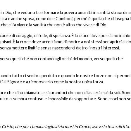
a in Dio, che vedono trasformare la povera umanità in santità straordinar
letta e anche sposa, come dice Comboni, perché è quella che ci insegna l
 che ci fa vivere la santità che non è altro che vivere di Dio.
 cuore di coraggio, di fede, di speranza. È la croce dove possiamo inchio
 egoismi. È la croce dove accettiamo di morire a noi stessi per aprirci al 
 senza mettere limiti e senza nasconderci dietro i nostri interessi.
i, verso quelli che non contano agli occhi del mondo, verso quelli che
 quando tutto ci sembra perduto e quando le nostre forze non ci perme
ti al Signore e a riconoscerlo come la nostra unica forza.
nore che ci ha chiamato assicurandoci che non ci lascerà mai da soli. Sono
tutto ci sembra confuso e impossibile da sopportare. Sono croci non s
Cristo, che per l’umana ingiustizia morì in Croce, aveva la testa diritta, 