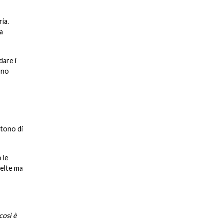
ia.
a
dare i
dono
ttono di
 le
celte ma
così è