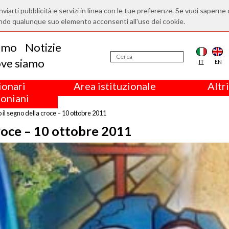
nviarti pubblicità e servizi in linea con le tue preferenze. Se vuoi saperne 
ndo qualunque suo elemento acconsenti all'uso dei cookie.
iamo
Notizie
ve siamo
IT
EN
ionari
Area istituzionale
Altri
oniani
o il segno della croce – 10 ottobre 2011
croce – 10 ottobre 2011