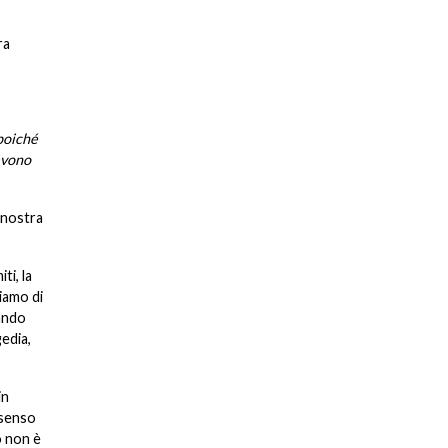
ra
poiché
devono
 nostra
ti, la
giamo di
uando
edia,
in
 senso
o non è