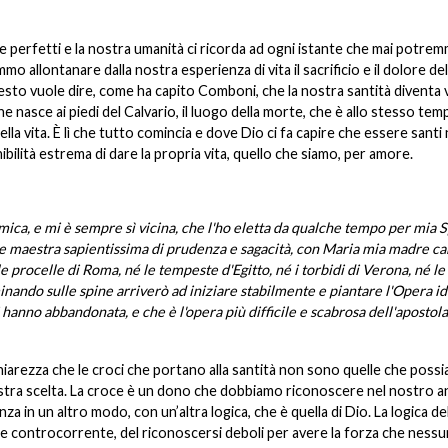
e perfetti e la nostra umanità ci ricorda ad ogni istante che mai potre
o allontanare dalla nostra esperienza di vita il sacrificio e il dolore del
to vuole dire, come ha capito Comboni, che la nostra santità diventa 
nasce ai piedi del Calvario, il luogo della morte, che è allo stesso temp
lla vita. È lì che tutto comincia e dove Dio ci fa capire che essere santi
nibilità estrema di dare la propria vita, quello che siamo, per amore.
ca, e mi è sempre sì vicina, che l'ho eletta da qualche tempo per mia 
ta e maestra sapientissima di prudenza e sagacità, con Maria mia madre ca
e procelle di Roma, né le tempeste d'Egitto, né i torbidi di Verona, né l
minando sulle spine arriverò ad iniziare stabilmente e piantare l'Opera i
 hanno abbandonata, e che è l'opera più difficile e scabrosa dell'apostol
arezza che le croci che portano alla santità non sono quelle che poss
ostra scelta. La croce è un dono che dobbiamo riconoscere nel nostro 
enza in un altro modo, con un’altra logica, che è quella di Dio. La logica de
ndare controcorrente, del riconoscersi deboli per avere la forza che ness