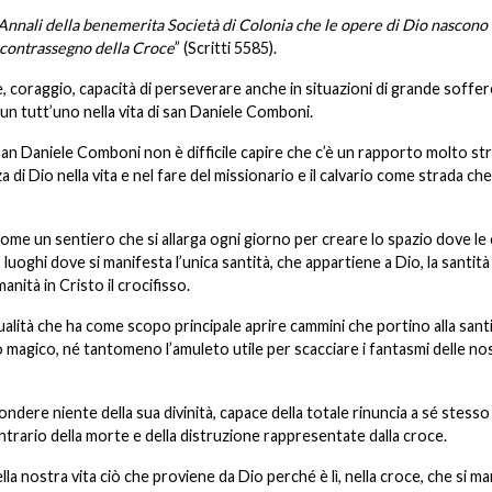
i Annali della benemerita Società di Colonia che le opere di Dio nascono
 contrassegno della Croce
” (Scritti
5585).
e, coraggio, capacità di perseverare anche in situazioni di grande soffe
un tutt’uno nella vita di san Daniele Comboni.
 san Daniele Comboni non è difficile capire che c’è un rapporto molto st
 di Dio nella vita e nel fare del missionario e il calvario come strada che
come un sentiero che si allarga ogni giorno per creare lo spazio dove le 
uoghi dove si manifesta l’unica santità, che appartiene a Dio, la santità
anità in Cristo il crocifisso.
tualità che ha come scopo principale aprire cammini che portino alla santit
agico, né tantomeno l’amuleto utile per scacciare i fantasmi delle no
ndere niente della sua divinità, capace della totale rinuncia a sé stesso
ntrario della morte e della distruzione rappresentate dalla croce.
la nostra vita ciò che proviene da Dio perché è lì, nella croce, che si m