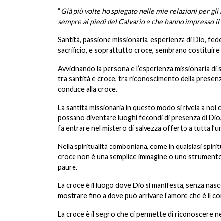
“
Già più volte ho spiegato nelle mie relazioni per gl
sempre ai piedi del Calvario e che hanno impresso il
Santità, passione missionaria, esperienza di Dio, fed
sacrificio, e soprattutto croce, sembrano costituire 
Avvicinando la persona e l’esperienza missionaria di
tra santità e croce, tra riconoscimento della presenza
conduce alla croce.
La santità missionaria in questo modo si rivela a noi 
possano diventare luoghi fecondi di presenza di Dio, l
fa entrare nel mistero di salvezza offerto a tutta l’um
Nella spiritualità comboniana, come in qualsiasi spiri
croce non è una semplice immagine o uno strumento m
paure.
La croce è il luogo dove Dio si manifesta, senza nasco
mostrare fino a dove può arrivare l’amore che è il co
La croce è il segno che ci permette di riconoscere nel