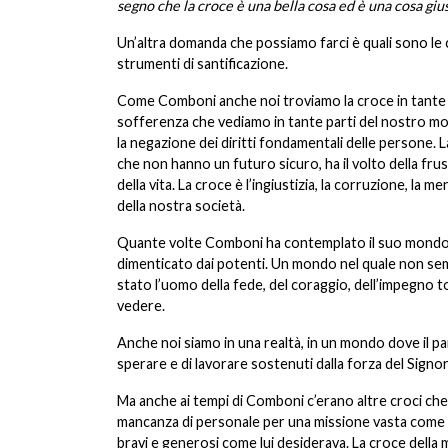
segno che la croce è una bella cosa ed è una cosa giu
Un’altra domanda che possiamo farci è quali sono le
strumenti di santificazione.
Come Comboni anche noi troviamo la croce in tante es
sofferenza che vediamo in tante parti del nostro mon
la negazione dei diritti fondamentali delle persone. L
che non hanno un futuro sicuro, ha il volto della fr
della vita. La croce è l’ingiustizia, la corruzione, l
della nostra società.
Quante volte Comboni ha contemplato il suo mondo 
dimenticato dai potenti. Un mondo nel quale non sembr
stato l’uomo della fede, del coraggio, dell’impegno tot
vedere.
Anche noi siamo in una realtà, in un mondo dove il pa
sperare e di lavorare sostenuti dalla forza del Signor
Ma anche ai tempi di Comboni c’erano altre croci c
mancanza di personale per una missione vasta come u
bravi e generosi come lui desiderava. La croce della m