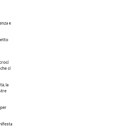
renza e
retto
croci
 che ci
à, la
stre
 per
anifesta