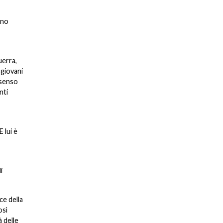
ono
uerra,
 giovani
 senso
nti
 lui è
i
ce della
osì
à delle