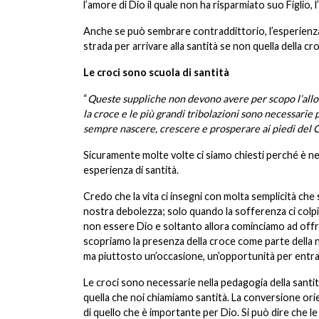
l’amore di Dio il quale non ha risparmiato suo Figlio
Anche se può sembrare contraddittorio, l’esperienza ci
strada per arrivare alla santità se non quella della c
Le croci sono scuola di santità
“
Queste suppliche non devono avere per scopo l’allon
la croce e le più grandi tribolazioni sono necessarie 
sempre nascere, crescere e prosperare ai piedi del 
Sicuramente molte volte ci siamo chiesti perché è ne
esperienza di santità.
Credo che la vita ci insegni con molta semplicità che 
nostra debolezza; solo quando la sofferenza ci colpisc
non essere Dio e soltanto allora cominciamo ad offrir
scopriamo la presenza della croce come parte della 
ma piuttosto un’occasione, un’opportunità per entra
Le croci sono necessarie nella pedagogia della santit
quella che noi chiamiamo santità. La conversione orie
di quello che è importante per Dio. Si può dire che le