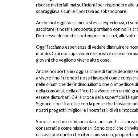
risorse materiali, mai sufficienti per rispondere alle
scoraggiava alcuni e li portava ad abbandonare.
Anche noi oggi facciamo la stessa esperienza, ci s
ascoltare la nostra proposta, portiamo con noi la croc
l’interesse dei nostri contemporanei, anzi, alle vol
Oggi facciamo esperienza di vedere diminuire le nost
mondo. Ci preoccupa vedere le nostre case di formazi
giovani che vogliono vivere altre cose.
Anche noi portiamo oggi la croce di tante debolezze 
a vivere fino in fondo i nostri impegni come consacra
nelle dinamiche dell’individualismo che ci impedisce 
della comodità, della difficoltà a vivere con un più gra
essere disturbati. C’è la croce della superficialità spi
Signore, con i fratelli e con la gente che troviamo nel
nostri progetti i migliori e i nostri stili di vita intoccabi
Sono croci che ci sfidano a dare una svolta alla nost
consacrati e come missionari. Sono croci che ci invit
discussione quello che riteniamo sicuro, proprietà n